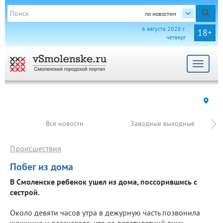
по новостям
6 августа 2026 г.
18+
четверг
Toggle
navigat
Все новости
Заводные выходные
Происшествия
Побег из дома
В Смоленске ребенок ушел из дома, поссорившись с
сестрой.
Около девяти часов утра в дежурную часть позвонила