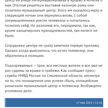
центр на улице Интернациональная в Ярцево в ночь на 6
мая. Отогнув решетку и выставив оконную раму, они
похитили музыкальный центр. Этого им оказалось мало и
следующей ночью они вернулись вновь. С собой
злоумышленники унесли телевизор и попытались
похитить сейф. Но разломав его, передумали, так как,
кроме канцелярских принадлежностей, там ничего не
было.
Сотрудники центра не сразу заметили первую пропажу.
Однако когда выяснилось, что исчез телевизор, они
обратились в полицию.
Подозреваемых — трое, все местные жители и все уже не
раз судимы за кражи и грабежи. Как сообщает пресс-
служба УМВД России по Смоленской области, несмотря
на то, что похищенное они успели сбыть, полицейские
разыскали музыкальный центр и телевизор. Возбуждено
уголовное дело.
17 мая 2013 г. 11:41