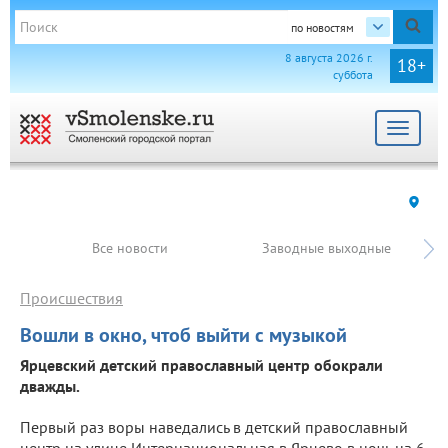
по новостям
8 августа 2026 г.
18+
суббота
Toggle
navigat
Все новости
Заводные выходные
Происшествия
Вошли в окно, чтоб выйти с музыкой
Ярцевский детский православный центр обокрали
дважды.
Первый раз воры наведались в детский православный