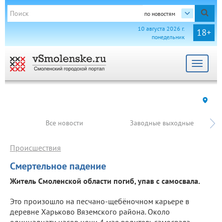
по новостям
10 августа 2026 г.
18+
понедельник
Toggle
navigat
Все новости
Заводные выходные
Происшествия
Смертельное падение
Житель Смоленской области погиб, упав с самосвала.
Это произошло на песчано-щебёночном карьере в
деревне Харьково Вяземского района. Около