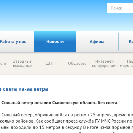
Работа у нас
Новости
Афиша
К
Заводные
Интернет-
На
сти
ДТП
Общество
выходные
конференция
мероп
з света из-за ветра
Сильный ветер оставил Смоленскую область без света.
Сильный ветер, обрушившийся на регион 25 апреля, временно
колько районов. Как сообщает пресс-служба ГУ МЧС России по
ывы доходили до 15 метров в секунду. В итоге из-за порывов