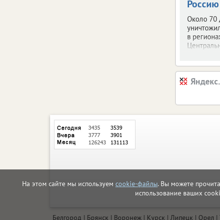
Россию
Около 70
уничтожи
в региона
Центральн
Яндекс
На этом сайте мы используем
cookie-файлы
. Вы можете прочит
использование ваших cook
Белгород
Брянск
Воронеж
Курск
Липецк
Орел