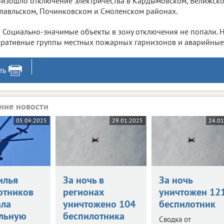
изошло отключение электричества в Кардымовском, Велижско
лавльском, Починковском и Смоленском районах.
Социально-значимые объекты в зону отключения не попали. Н
ративные группы местных пожарных гарнизонов и аварийные
ть
ние новости
05.09.2025
29.01.2025
24.0
илья
За ночь в
За ночь
отников
регионах
уничтожен 12
ала
уничтожено 104
беспилотник
льную
беспилотника
Сводка от