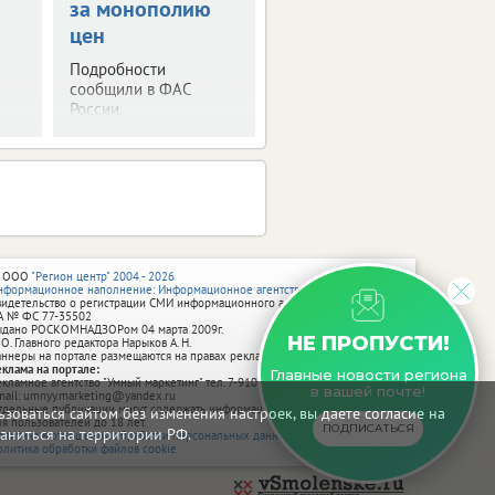
за монополию
декларациями
цен
Будьте внимательны.
Не дайте себя
Подробности
обмануть.
сообщили в ФАС
России.
 ООО
"Регион центр" 2004 - 2026
нформационное наполнение: Информационное агентство vRossii.ru
видетельство о регистрации СМИ информационного агентства vRossii.ru
А № ФС 77‑35502
ыдано РОСКОМНАДЗОРом 04 марта 2009г.
НЕ ПРОПУСТИ!
 О. Главного редактора Нарыков А. Н.
аннеры на портале размещаются на правах рекламы.
еклама на портале:
Главные новости региона
екламное агентство "Умный маркетинг" тел. 7-910-267-70-40,
в вашей почте!
mail: umnyy.marketing@yandex.ru
тдельные публикации могут содержать информацию, не предназначенную
зоваться сайтом без изменения настроек, вы даете согласие на
ля пользователей до 18 лет.
ПОДПИСАТЬСЯ
аниться на территории РФ.
олитика в отношении обработки персональных данных
олитика обработки файлов cookie