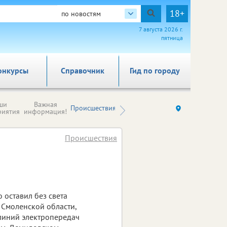
18+
по новостям
7 августа 2026 г.
пятница
онкурсы
Справочник
Гид по городу
Новости
ши
Важная
Происшествия
Здоровье
Ку
компаний (на
риятия
информация!
правах
рекламы)
Происшествия
 оставил без света
 Смоленской области,
 линий электропередач