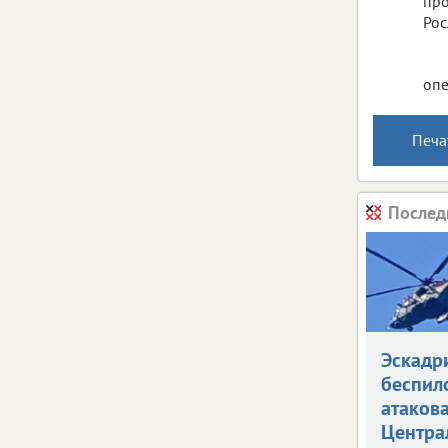
про
Рос
опе
Печа
Послед
Эскадр
беспил
атаков
Центра