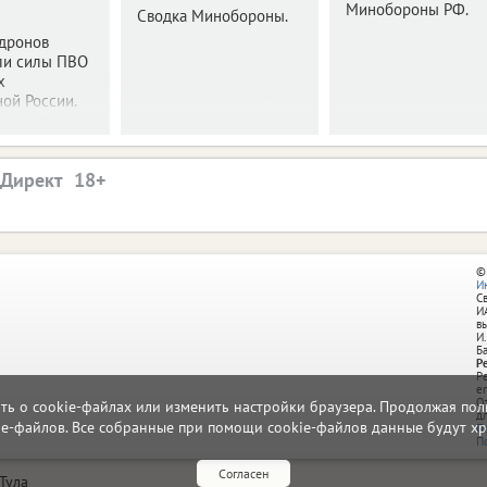
Минобороны РФ.
Сводка Минобороны.
 дронов
ли силы ПВО
х
ой России.
.Директ
©
И
С
И
в
И.
Б
Р
Р
e
О
ать о cookie-файлах или изменить настройки браузера. Продолжая поль
д
ie-файлов. Все собранные при помощи cookie-файлов данные будут хр
П
П
Согласен
Тула