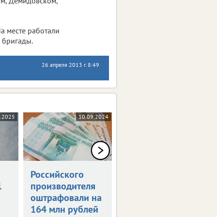
м, Демидовском,
а месте работали
 бригады.
26 апреля 2013 г. 8:49
1.2025
10.09.2024
29.03.2024
Российского
Мошенники
1
производителя
придумали
оштрафовали на
схему с
164 млн рублей
налоговыми