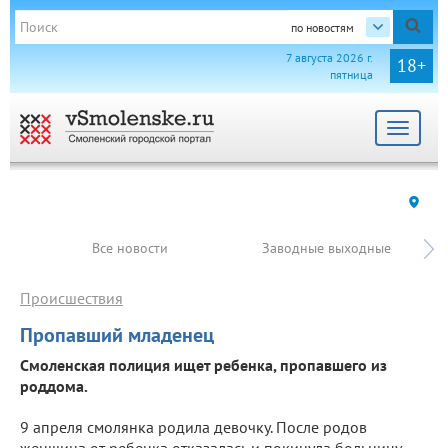
по новостям
7 августа 2026 г.
18+
пятница
Toggle
navigat
Все новости
Заводные выходные
Происшествия
Пропавший младенец
Смоленская полиция ищет ребенка, пропавшего из
роддома.
9 апреля смолянка родила девочку. После родов