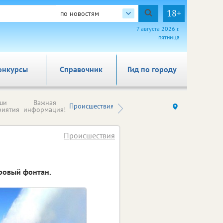
18+
по новостям
7 августа 2026 г.
пятница
онкурсы
Справочник
Гид по городу
Новости
ши
Важная
Происшествия
Здоровье
Ку
компаний (на
риятия
информация!
правах
рекламы)
Происшествия
ровый фонтан.