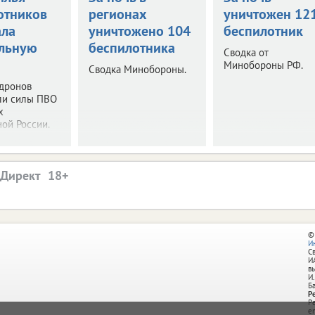
отников
регионах
уничтожен 12
ала
уничтожено 104
беспилотник
льную
беспилотника
Сводка от
Минобороны РФ.
Сводка Минобороны.
 дронов
ли силы ПВО
х
ой России.
.Директ
©
И
С
И
в
И.
Б
Р
Р
e