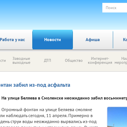
Работа у нас
Новости
Афиша
К
Заводные
Интернет-
На
сти
ДТП
Общество
выходные
конференция
мероп
нтан забил из-под асфальта
На улице Беляева в Смоленске неожиданно забил восьмимет
Огромный фонтан на улице Беляева смоляне
ли наблюдать сегодня, 11 апреля. Примерно в
день струи воды неожиданно вырвались из-под