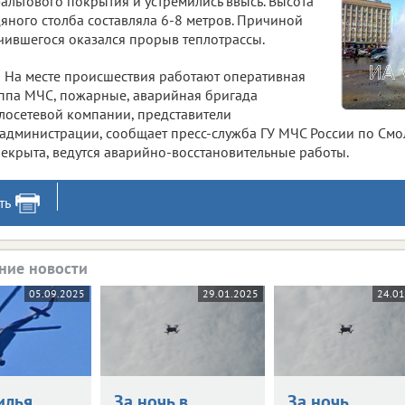
альтового покрытия и устремились ввысь. Высота
яного столба составляла 6-8 метров. Причиной
чившегося оказался прорыв теплотрассы.
На месте происшествия работают оперативная
ппа МЧС, пожарные, аварийная бригада
лосетевой компании, представители
администрации, сообщает пресс-служба ГУ МЧС России по Смо
екрыта, ведутся аварийно-восстановительные работы.
ть
ние новости
05.09.2025
29.01.2025
24.0
илья
За ночь в
За ночь