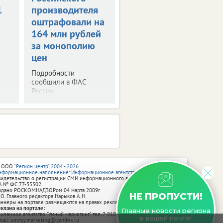
1
производителя
придумали
оштрафовали на
схему с
164 млн рублей
налоговыми
за монополию
декларациями
цен
Будьте внимательны.
Не дайте себя
Подробности
обмануть.
сообщили в ФАС
России.
 ООО
"Регион центр" 2004 - 2026
нформационное наполнение: Информационное агентство vRossii.ru
видетельство о регистрации СМИ информационного агентства vRossii.ru
А № ФС 77‑35502
ыдано РОСКОМНАДЗОРом 04 марта 2009г.
НЕ ПРОПУСТИ!
 О. Главного редактора Нарыков А. Н.
аннеры на портале размещаются на правах рекламы.
еклама на портале:
Главные новости региона
екламное агентство "Умный маркетинг" тел. 7-910-267-70-40,
в вашей почте!
mail: umnyy.marketing@yandex.ru