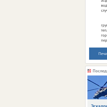
асф
вод
слу
гру
теп
гор
пер
Печа
Послед
Эскадр