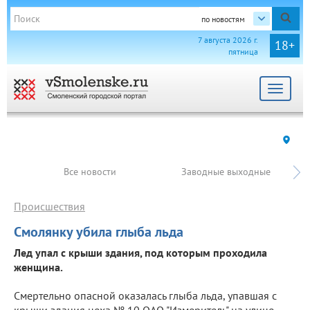
по новостям
7 августа 2026 г.
18+
пятница
Toggle
navigat
Все новости
Заводные выходные
Происшествия
Смолянку убила глыба льда
Лед упал с крыши здания, под которым проходила
женщина.
Смертельно опасной оказалась глыба льда, упавшая с