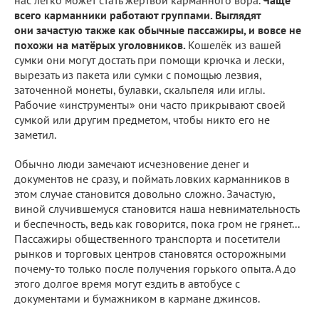
нас легко может стать жертвой карманного вора.
Чаще
всего карманники работают группами. Выглядят
они зачастую также как обычные пассажиры, и вовсе не
похожи на матёрых уголовников.
Кошелёк из вашей
сумки они могут достать при помощи крючка и лески,
вырезать из пакета или сумки с помощью лезвия,
заточенной монеты, булавки, скальпеля или иглы.
Рабочие «инструменты» они часто прикрывают своей
сумкой или другим предметом, чтобы никто его не
заметил.
Обычно люди замечают исчезновение денег и
документов не сразу, и поймать ловких карманников в
этом случае становится довольно сложно. Зачастую,
виной случившемуся становится наша невнимательность
и беспечность, ведь как говорится, пока гром не грянет...
Пассажиры общественного транспорта и посетители
рынков и торговых центров становятся осторожными
почему-то только после получения горького опыта. А до
этого долгое время могут ездить в автобусе с
документами и бумажником в кармане джинсов.