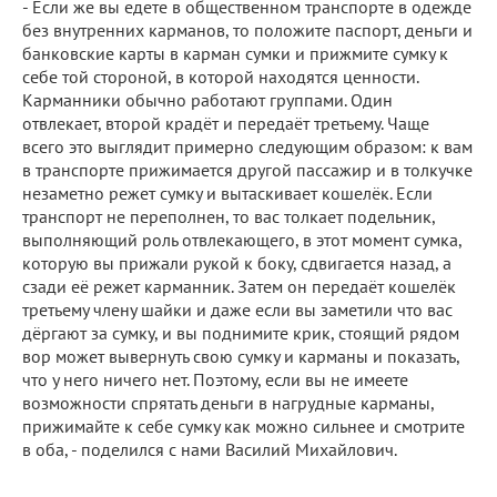
- Если же вы едете в общественном транспорте в одежде
без внутренних карманов, то положите паспорт, деньги и
банковские карты в карман сумки и прижмите сумку к
себе той стороной, в которой находятся ценности.
Карманники обычно работают группами. Один
отвлекает, второй крадёт и передаёт третьему. Чаще
всего это выглядит примерно следующим образом: к вам
в транспорте прижимается другой пассажир и в толкучке
незаметно режет сумку и вытаскивает кошелёк. Если
транспорт не переполнен, то вас толкает подельник,
выполняющий роль отвлекающего, в этот момент сумка,
которую вы прижали рукой к боку, сдвигается назад, а
сзади её режет карманник. Затем он передаёт кошелёк
третьему члену шайки и даже если вы заметили что вас
дёргают за сумку, и вы поднимите крик, стоящий рядом
вор может вывернуть свою сумку и карманы и показать,
что у него ничего нет. Поэтому, если вы не имеете
возможности спрятать деньги в нагрудные карманы,
прижимайте к себе сумку как можно сильнее и смотрите
в оба, - поделился с нами Василий Михайлович.