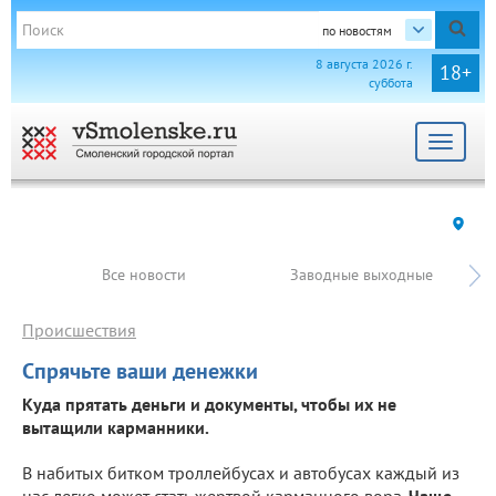
по новостям
8 августа 2026 г.
18+
суббота
Toggle
navigat
Все новости
Заводные выходные
Происшествия
Спрячьте ваши денежки
Куда прятать деньги и документы, чтобы их не
вытащили карманники.
В набитых битком троллейбусах и автобусах каждый из