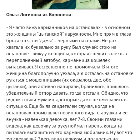
Ольга Логинова из Воронежа:
- Я часто вижу карманников на остановках - в основном
это женщины "цыганской" наружности. Мне прям в глаза
бросаются эти "дамы" с черными пакетами. Не раз
хватала их буквально за руку. Был случай: стою на
остановке - вижу у женщины, которая спешит залезть в
переполненный автобус, карманница кошелек
вытаскивает. Я естественно не промолчала. В итоге -
женщина благополучно уехала, а я осталась на остановке
ругаться с мошенницами (их оказалось две, обе -
цыганки), они активно напирали, бранились, пришлось
убедительный отпор давать, тогда отстали. Обидно, что
рядом стояли мужчины, которые даже не вмешались в
ситуацию. Еще была свидетелем случая, когда на
остановках промышлял невинного вида старушка и ее
внучка - маленькая девочка, лет 7-8. Своими глазами
видела, как девочку за руку поймал парень, когда та
пыталась вытащить из его кармана мобильник. Ну вот что
тут сделаешь? Здесь вина целиком и полностью на