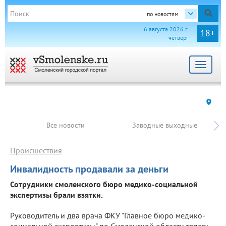
по новостям
6 августа 2026 г.
18+
четверг
Toggle
navigat
Все новости
Заводные выходные
Происшествия
Инвалидность продавали за деньги
Сотрудники смоленского бюро медико-социальной
экспертизы брали взятки.
Руководитель и два врача ФКУ "Главное бюро медико-