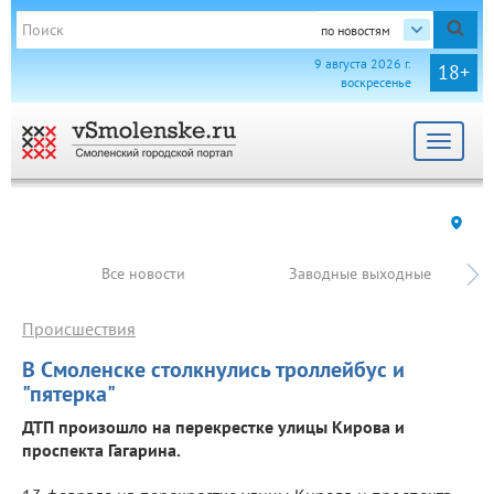
по новостям
9 августа 2026 г.
18+
воскресенье
Toggle
navigat
Все новости
Заводные выходные
Происшествия
В Смоленске столкнулись троллейбус и
"пятерка"
ДТП произошло на перекрестке улицы Кирова и
проспекта Гагарина.