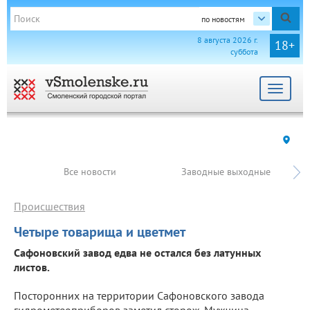
по новостям
8 августа 2026 г.
18+
суббота
Toggle
navigat
Все новости
Заводные выходные
Происшествия
Четыре товарища и цветмет
Сафоновский завод едва не остался без латунных
листов.
Посторонних на территории Сафоновского завода