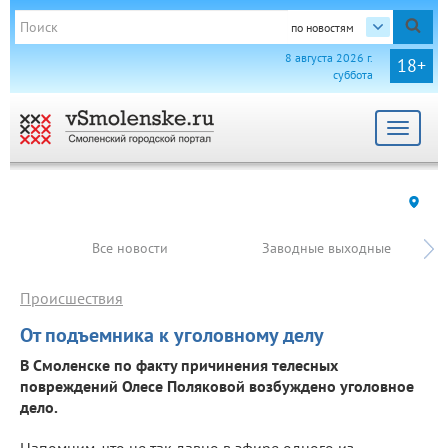
по новостям
8 августа 2026 г.
18+
суббота
Toggle
navigat
Все новости
Заводные выходные
Происшествия
От подъемника к уголовному делу
В Смоленске по факту причинения телесных
повреждений Олесе Поляковой возбуждено уголовное
дело.