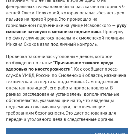
Напомним, что не так давно в эфире одного из
федеральных телеканалов была рассказана история 33-
летней Олеси Поляковой, которая осталась без четырех
пальцев на правой руке. Это произошло на
горнолыжном подъемнике на улице Исаковского —
руку
смолянки затянуло в механизм подъемника
. Проверку
по факту случившегося начальник смоленской полиции
Михаил Скоков взял под личный контроль.
Проверка закончилась уголовным делом, которое
возбуждено по статье
"Причинение тяжкого вреда
здоровью по неосторожности"
. Как сообщает пресс-
служба УМВД России по Смоленской области, назначена
техническая экспертиза подъемника. Сам подъемник
опечатан полицией, его работа приостановлена. В
рамках расследования установлены дополнительные
обстоятельства, указывающие на то, что владельцы
подъемника оказывали услуги, не отвечающие
требованиям безопасности. Это дает основания для
передачи уголовного дела в следственные органы.
28 января 2013 г. 14:03