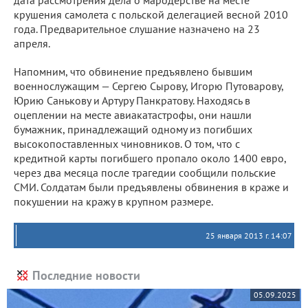
дата рассмотрения дела о мародерстве на месте
крушения самолета с польской делегацией весной 2010
года. Предварительное слушание назначено на 23
апреля.
Напомним, что обвинение предъявлено бывшим
военнослужащим — Сергею Сырову, Игорю Путоварову,
Юрию Санькову и Артуру Панкратову. Находясь в
оцеплении на месте авиакатастрофы, они нашли
бумажник, принадлежащий одному из погибших
высокопоставленных чиновников. О том, что с
кредитной карты погибшего пропало около 1400 евро,
через два месяца после трагедии сообщили польские
СМИ. Солдатам были предъявлены обвинения в краже и
покушении на кражу в крупном размере.
25 января 2013 г. 14:07
Последние новости
05.09.2025