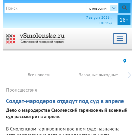
по новостям
7 августа 2026 г.
18+
пятница
Toggle
navigat
Все новости
Заводные выходные
Происшествия
Солдат-мародеров отдадут под суд в апреле
Дело о мародерстве Смоленский гарнизонный военный
суд рассмотрит в апреле.
В Смоленском гарнизонном военном суде назначена