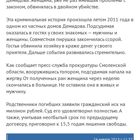
Демидова. Женщина, уже не раз имевшая проблемы с
законом, обвинялась в двойном убийстве.
Эта криминальная история произошла летом 2011 года в
одном из частных домов Демидова. Подсудимая
оказалась в гостях у своих знакомых — мужчины и
женщины. Совместная пирушка закончилась ссорой.
Гостья обвинила хозяйку в краже денег у своего
приятеля. Дальше события развивались стремительно.
Как сообщает пресс-служба прокуратуры Смоленской
области, вооружившись топором, подсудимая напала на
жертву. От полученных ран женщина через неделю
скончалась в больнице. Не оставила она в живых и
мужчину.
Родственники погибших заявили гражданский иск на
миллион рублей. Суд его удовлетворил полностью. А
также, учитывая неотбытый срок по предыдущему
договору, приговорил к 15,5 годам лишения свободы.
24 января 2013 г. 11:37