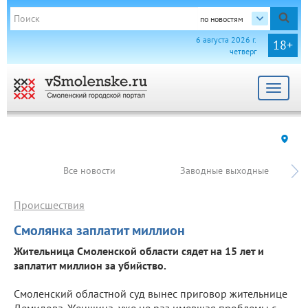
по новостям
6 августа 2026 г.
18+
четверг
Toggle
navigat
Все новости
Заводные выходные
Происшествия
Смолянка заплатит миллион
Жительница Смоленской области сядет на 15 лет и
заплатит миллион за убийство.
Смоленский областной суд вынес приговор жительнице