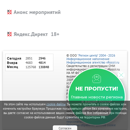
Анонс мероприятий
Яндекс.Директ
© ООО
"Регион центр" 2004 - 2026
Информационное наполнение:
Информационное агентство vRossii.ru
Свидетельство о регистрации СМИ
информационного агентства vRossii.ru
ИА № ФС 77‑35502
выдано РОСКОМНАДЗОРом 04 марта
2009г.
И. О. Главного редактора Нарыков А. Н.
Баннеры на портале размещаются на
НЕ ПРОПУСТИ!
правах рекламы.
Реклама на портале:
Главные новости региона
Рекламное агентство "Умный маркетинг"
тел. 7-910-267-70-40,
в вашей почте!
На этом сайте мы используем
cookie-файлы
. Вы можете прочитать о cookie-файлах или
email: umnyy.marketing@yandex.ru
Отдельные публикации могут содержать
изменить настройки браузера. Продолжая пользоваться сайтом без изменения настроек,
информацию, не предназначенную для
ПОДПИСАТЬСЯ
вы даете согласие на использование ваших cookie-файлов. Все собранные при помощи
пользователей до 18 лет.
cookie-файлов данные будут храниться на территории РФ.
Политика в отношении обработки
персональных данных
Политика обработки файлов cookie
Согласен