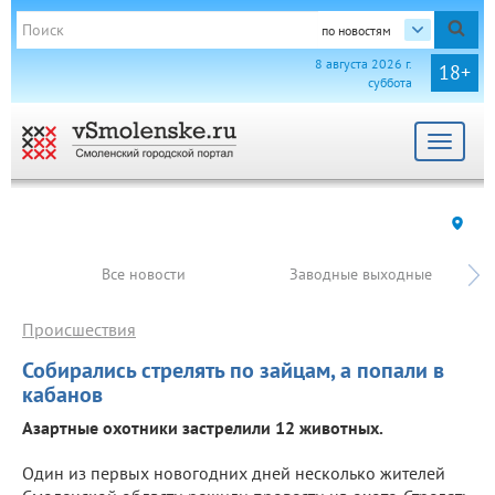
по новостям
8 августа 2026 г.
18+
суббота
Toggle
navigat
Все новости
Заводные выходные
Происшествия
Собирались стрелять по зайцам, а попали в
кабанов
Азартные охотники застрелили 12 животных.
Один из первых новогодних дней несколько жителей