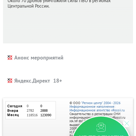
Около 70 дронов уничтожили силы ПВО в регионах
Центральной России.
Анонс мероприятий
Яндекс.Директ
© ООО
"Регион центр" 2004 - 2026
Информационное наполнение:
Информационное агентство vRossii.ru
Свидетельство о регистрации СМИ
информационного агентства vRossii.ru
ИА № ФС 77‑35502
выдано РОСКОМНАДЗОРом 04 марта
2009г.
И. О. Главного редактора Нарыков А. Н.
Баннеры на портале размещаются на