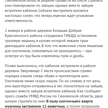
Смоленской области решили провести на охоте. Стрелять
они планировали по зайцам, однако вместо зайцев
встретили кабанов. Соблазн выстрелить оказался
настолько силен, что теперь мужчин ждет уголовная
ответственность.
2 января в районе деревни Большая Добрая
Краснинского района сотрудники ГИБДД остановили
грузовую машину, в кузове которой лежали туши
двенадцати кабанов. В том, что животные стали мишенью
для охотников, сомневаться не приходилось — при
осмотре из туш были извлечены пули и дробь.
Позже выяснилось, что кабанов застрелили в районе
деревни Зверовище. С места происшествия стражи
порядка изъяли следы обуви и протекторов шин.
Охотников также скоро нашли. По их словам, в тот день
они вшестером отправились в лес поохотиться на зайцев,
однако вместо зайцев встретили кабанов. Как сообщает
пресс-служба УМВД России по Смоленской области, двое
начали стрелять по ним.
В пылу охотничьего азарта
мужчины застрелили 12 животных
, а потом попросили