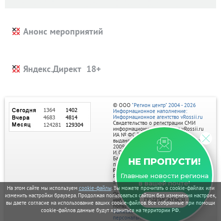
Анонс мероприятий
Яндекс.Директ
© ООО
"Регион центр" 2004 - 2026
Информационное наполнение:
Информационное агентство vRossii.ru
Свидетельство о регистрации СМИ
информационного агентства vRossii.ru
ИА № ФС 77‑35502
выдано РОСКОМНАДЗОРом 04 марта
2009г.
И. О. Главного редактора Нарыков А. Н.
Баннеры на портале размещаются на
НЕ ПРОПУСТИ!
правах рекламы.
Реклама на портале:
Главные новости региона
Рекламное агентство "Умный маркетинг"
тел. 7-910-267-70-40,
в вашей почте!
На этом сайте мы используем
cookie-файлы
. Вы можете прочитать о cookie-файлах или
email: umnyy.marketing@yandex.ru
Отдельные публикации могут содержать
изменить настройки браузера. Продолжая пользоваться сайтом без изменения настроек,
информацию, не предназначенную для
ПОДПИСАТЬСЯ
вы даете согласие на использование ваших cookie-файлов. Все собранные при помощи
пользователей до 18 лет.
cookie-файлов данные будут храниться на территории РФ.
Политика в отношении обработки
персональных данных