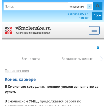
по новостям
6 августа 2026 г.
18+
четверг
Toggle
navigat
Все новости
Заводные выходные
Происшествия
Конец карьере
В Смоленске сотрудник полиции уволен за пьянство за
рулем.
В смоленском УМВД продолжается работа по