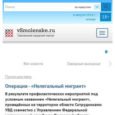
по новостям
6 августа 2026 г.
18+
четверг
Toggle
navigat
Все новости
Заводные выходные
Происшествия
Операция - «Нелегальный мигрант»
В результате профилактических мероприятий под
условным названием «Нелегальный мигрант»,
проведённых на территории области Сотрудниками
УВД совместно с Управлением Федеральной