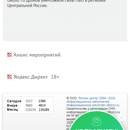
Около 70 дронов уничтожили силы ПВО в регионах
Центральной России.
Анонс мероприятий
Яндекс.Директ
© ООО
"Регион центр" 2004 - 2026
Информационное наполнение:
Информационное агентство vRossii.ru
Свидетельство о регистрации СМИ
информационного агентства vRossii.ru
ИА № ФС 77‑35502
выдано РОСКОМНАДЗОРом 04 марта
2009г.
И. О. Главного редактора Нарыков А. Н.
Баннеры на портале размещаются на