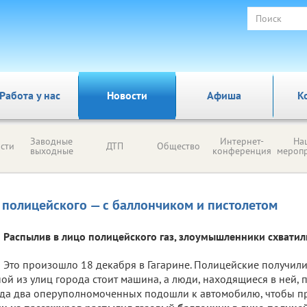
Работа у нас
Новости
Афиша
К
Заводные
Интернет-
На
сти
ДТП
Общество
выходные
конференция
мероп
 полицейского — с баллончиком и пистолетом
Распылив в лицо полицейского газ, злоумышленники схватили
Это произошло 18 декабря в Гагарине. Полицейские получил
ой из улиц города стоит машина, а люди, находящиеся в ней, 
да два оперуполномоченных подошли к автомобилю, чтобы п