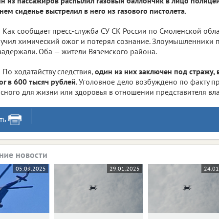
н из пассажиров распылил газовый баллончик в лицо полицей
нем сиденье выстрелил в него из газового пистолета
.
Как сообщает пресс-служба СУ СК России по Смоленской обл
учил химический ожог и потерял сознание. Злоумышленники п
задержали. Оба — жители Вяземского района.
По ходатайству следствия,
один из них заключен под стражу,
ог в 600 тысяч рублей
. Уголовное дело возбуждено по факту 
сного для жизни или здоровья в отношении представителя вла
ть
ние новости
05.09.2025
29.01.2025
24.0