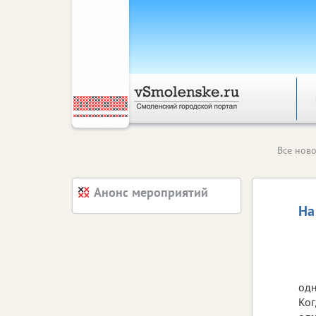
Все ново
Анонс мероприятий
На
одн
Ког