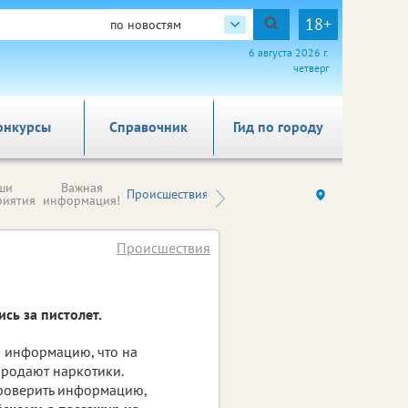
18+
по новостям
6 августа 2026 г.
четверг
онкурсы
Справочник
Гид по городу
Новости
ши
Важная
Происшествия
Здоровье
Ку
компаний (на
риятия
информация!
правах
рекламы)
Происшествия
сь за пистолет.
и информацию, что на
продают наркотики.
роверить информацию,