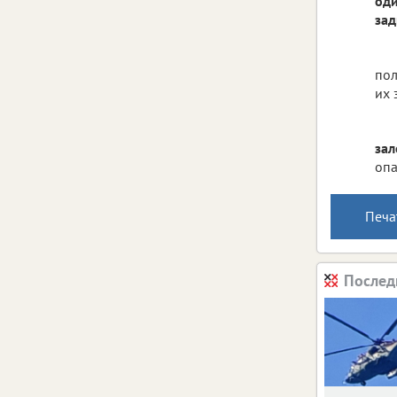
оди
зад
пол
их 
зал
опа
Печа
Послед