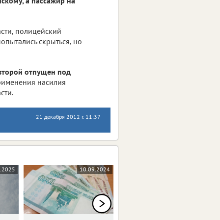
скому, а пассажир на
асти, полицейский
опытались скрыться, но
 второй отпущен под
применения насилия
сти.
21 декабря 2012 г. 11:37
1.2025
10.09.2024
29.03.2024