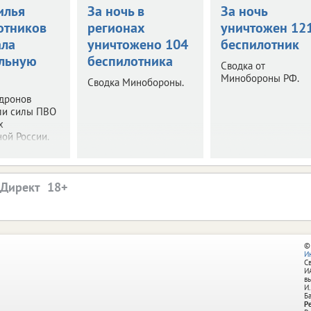
илья
За ночь в
За ночь
отников
регионах
уничтожен 12
ала
уничтожено 104
беспилотник
льную
беспилотника
Сводка от
Минобороны РФ.
Сводка Минобороны.
 дронов
ли силы ПВО
х
ой России.
.Директ
©
И
С
И
в
И.
Б
Р