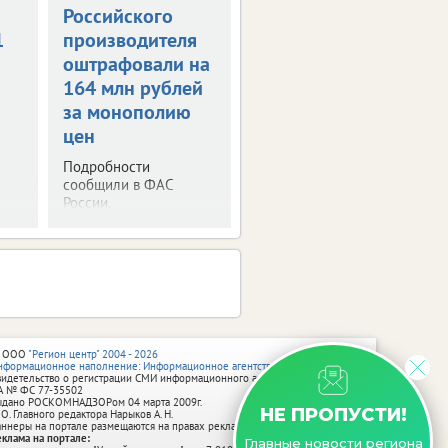
Российского
Мошенники
1
производителя
придумали
оштрафовали на
схему с
164 млн рублей
налоговыми
за монополию
декларациями
цен
Будьте внимательны.
Не дайте себя
Подробности
обмануть.
сообщили в ФАС
России.
 ООО
"Регион центр" 2004 - 2026
нформационное наполнение: Информационное агентство vRossii.ru
видетельство о регистрации СМИ информационного агентства vRossii.ru
А № ФС 77‑35502
ыдано РОСКОМНАДЗОРом 04 марта 2009г.
НЕ ПРОПУСТИ!
 О. Главного редактора Нарыков А. Н.
аннеры на портале размещаются на правах рекламы.
еклама на портале:
Главные новости региона