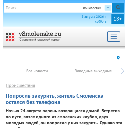
по новостям
8 августа 2026 г.
18+
суббота
Toggle
navigat
Все новости
Заводные выходные
Происшествия
Попросив закурить, житель Смоленска
остался без телефона
Ночью 24 августа парень возвращался домой. Встретив
по пути, возле одного из смоленских клубов, двух
молодых людей, он попросил у них закурить. Однако эта