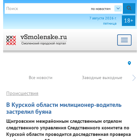
по новостям
7 августа 2026 г.
18+
пятница
Toggle
navigat
Все новости
Заводные выходные
Происшествия
В Курской области милиционер-водитель
застрелил буяна
Щигровским межрайонным следственным отделом
следственного управления Следственного комитета по
Курской области проводится доследственная проверка