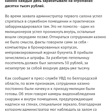
казино каждый день зарабатывали на игроманах
десятки тысяч рублей.
Во время захвата администратор первого салона успел
спрятаться в служебном помещении и практически
забаррикадировался там. Это не помогло - один из
милиционеров успел проникнуть внутрь, остальные
вошли секундами позже. Отпираться сотрудникам казино
не было смысла, факты говорили сами за себя -
компьютеры в бронированных корпусах,
импровизированный журнал бухучета. В прибыли
зачислялись и штрафы. За разбитую пепельницу
посетитель должен был заплатить 50 рублей, за
незапертую за собой входную дверь уже тысячу.
Как сообщают в пресс-службе УВД по Белгородской
области, по всем признакам, сотрудники казино
постоянно были начеку и к приходу милиции были
готовы. Об этом говорят камеры видеонаблюдения
снаружи и внутри помещения, предупреждающие
надписи на стенах, специальное зеркало, благодарная
которому администратор мог наблюдать за залом со