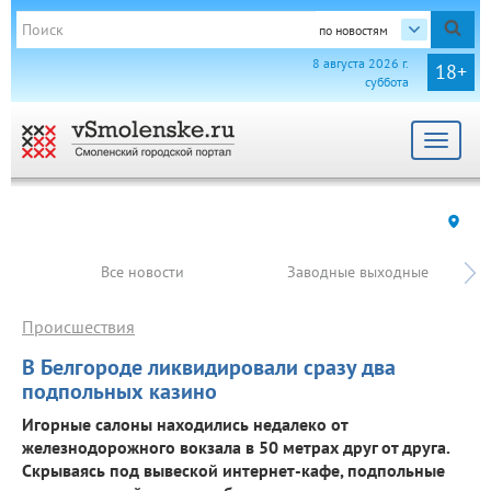
по новостям
8 августа 2026 г.
18+
суббота
Toggle
navigat
Все новости
Заводные выходные
Происшествия
В Белгороде ликвидировали сразу два
подпольных казино
Игорные салоны находились недалеко от
железнодорожного вокзала в 50 метрах друг от друга.
Скрываясь под вывеской интернет-кафе, подпольные