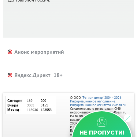
Анонс мероприятий
Яндекс.Директ
© ООО
"Регион центр" 2004 - 2026
Информационное наполнение:
Информационное агентство vRossii.ru
Свидетельство о регистрации СМИ
информационного агентства vRossii.ru
ИА № ФС 77‑35502
выдано РОСКОМНАДЗОРом 04 марта
2009г.
И. О. Главного редактора Нарыков А. Н.
Баннеры на портале размещаются на
НЕ ПРОПУСТИ!
правах рекламы.