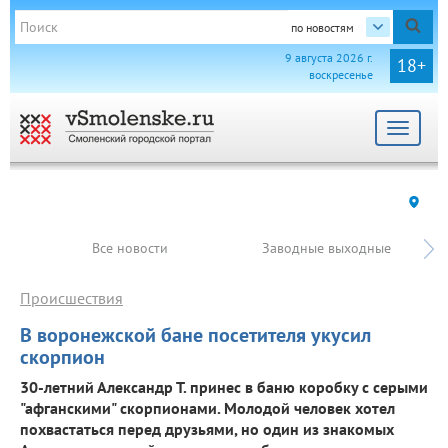
по новостям
9 августа 2026 г.
18+
воскресенье
Toggle
navigat
Все новости
Заводные выходные
Происшествия
В воронежской бане посетителя укусил
скорпион
30-летний Александр Т. принес в баню коробку с серыми
"афганскими" скорпионами. Молодой человек хотел
похвастаться перед друзьями, но один из знакомых