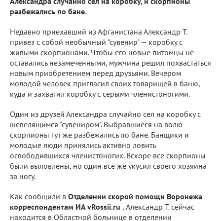
Александра случайно сел на коробку, и скорпионы
разбежались по бане.
Недавно приехавший из Афганистана Александр Т.
привез с собой необычный "сувенир" — коробку с
живыми скорпионами. Чтобы его новые питомцы не
оставались незамеченными, мужчина решил похвастаться
новым приобретением перед друзьями. Вечером
молодой человек пригласил своих товарищей в баню,
куда и захватил коробку с серыми членистоногими.
Один из друзей Александра случайно сел на коробку с
шевелящимся "сувениром". Выбравшиеся на волю
скорпионы тут же разбежались по бане. Банщики и
молодые люди принялись активно ловить
освободившихся членистоногих. Вскоре все скорпионы
были выловлены, но один все же укусил своего хозяина
за ногу.
Как сообщили в
Отделении скорой помощи Воронежа
корреспондентам ИА vRossii.ru
, Александр Т. сейчас
находится в Областной больнице в отделении