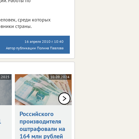
ии. Работы по
еловек, среди которых
вники страны.
16 апреля 2010 г. 10:40
Автор публикации Полина Павлова
1.2025
10.09.2024
29.03.2024
Российского
Мошенники
1
производителя
придумали
оштрафовали на
схему с
164 млн рублей
налоговыми