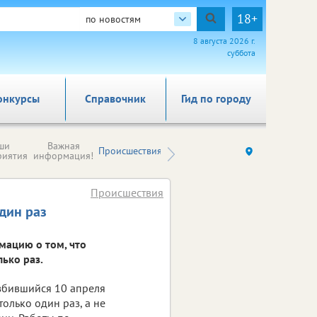
18+
по новостям
8 августа 2026 г.
суббота
онкурсы
Справочник
Гид по городу
Новости
ши
Важная
Происшествия
Здоровье
Ку
компаний (на
риятия
информация!
правах
рекламы)
Происшествия
дин раз
ацию о том, что
ько раз.
збившийся 10 апреля
олько один раз, а не