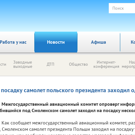
Работа у нас
Новости
Афиша
К
Заводные
Интернет-
На
сти
ДТП
Общество
выходные
конференция
мероп
 посадку самолет польского президента заходил о
Межгосударственный авиационный комитет опроверг информ
бившийся под Смоленском самолет заходил на посадку нескол
Как сообщает межгосударственный авиационный комитет, ра
 Смоленском самолет президента Польши заходил на посадку т