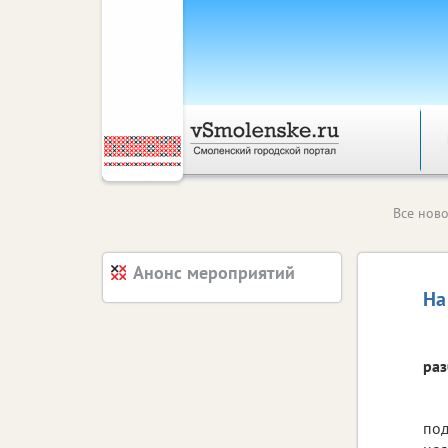
Все ново
Анонс мероприятий
На
раз
под