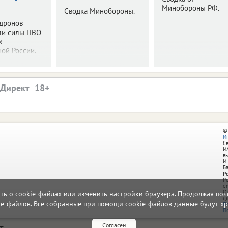
Минобороны РФ.
Сводка Минобороны.
 дронов
ли силы ПВО
х
ой России.
.Директ
©
И
С
И
в
И.
Б
Р
Р
e
О
ать о cookie-файлах или изменить настройки браузера. Продолжая поль
д
ie-файлов. Все собранные при помощи cookie-файлов данные будут хр
П
П
Согласен