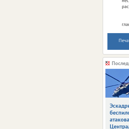
нес
рас
гла
Печа
Послед
Эскадр
беспил
атаков
Центра