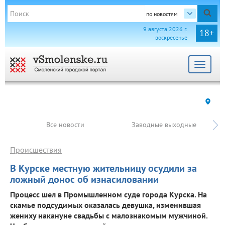
по новостям
9 августа 2026 г.
18+
воскресенье
Toggle
navigat
Все новости
Заводные выходные
Происшествия
В Курске местную жительницу осудили за
ложный донос об изнасиловании
Процесс шел в Промышленном суде города Курска. На
скамье подсудимых оказалась девушка, изменившая
жениху накануне свадьбы с малознакомым мужчиной.