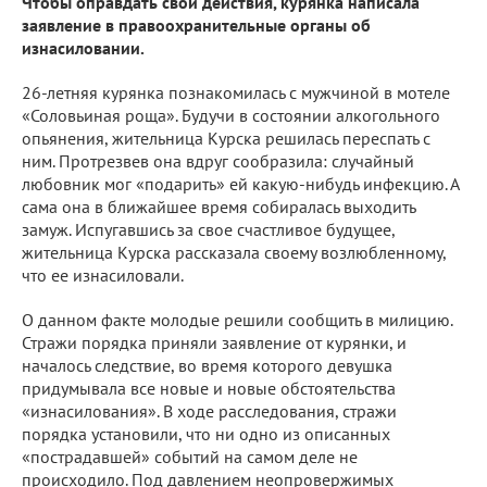
Чтобы оправдать свои действия, курянка написала
заявление в правоохранительные органы об
изнасиловании.
26-летняя курянка познакомилась с мужчиной в мотеле
«Соловьиная роща». Будучи в состоянии алкогольного
опьянения, жительница Курска решилась переспать с
ним. Протрезвев она вдруг сообразила: случайный
любовник мог «подарить» ей какую-нибудь инфекцию. А
сама она в ближайшее время собиралась выходить
замуж. Испугавшись за свое счастливое будущее,
жительница Курска рассказала своему возлюбленному,
что ее изнасиловали.
О данном факте молодые решили сообщить в милицию.
Стражи порядка приняли заявление от курянки, и
началось следствие, во время которого девушка
придумывала все новые и новые обстоятельства
«изнасилования». В ходе расследования, стражи
порядка установили, что ни одно из описанных
«пострадавшей» событий на самом деле не
происходило. Под давлением неопровержимых