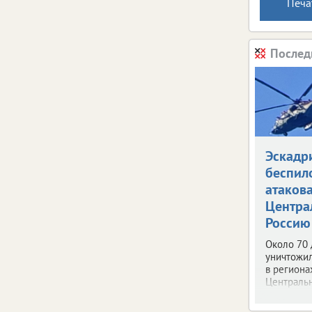
Печа
Послед
Эскадр
беспил
атаков
Центра
Россию
Около 70
уничтожи
в региона
Центральн