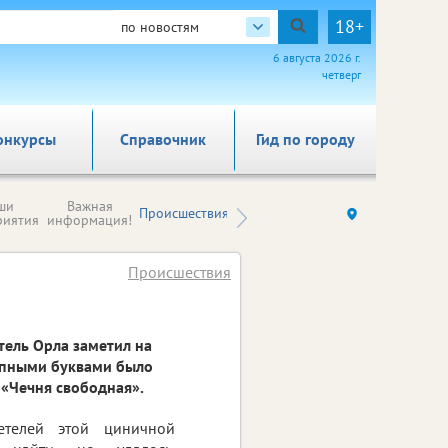
18+
по новостям
6 августа 2026 г.
четверг
онкурсы
Справочник
Гид по городу
Новости
ши
Важная
Происшествия
Здоровье
Ку
компаний (на
риятия
информация!
правах
рекламы)
Происшествия
тель Орла заметил на
рупными буквами было
 «Чечня свободная».
етелей этой циничной