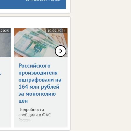
1.2025
10.09.2024
29.03.2024
Российского
Мошенники
1
производителя
придумали
оштрафовали на
схему с
164 млн рублей
налоговыми
за монополию
декларациями
цен
Будьте внимательны.
Не дайте себя
Подробности
обмануть.
сообщили в ФАС
России.