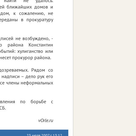
 найти не удалось.
ей ближайших домов и
дом, к сожалению, не
ереданы в прокуратуру
писей не возбуждено, -
го района Константин
бытий: хулиганство или
есет прокурор района.
дозреваемых. Рядом со
надписи – дело рук его
 все члены неформальных
авления по борьбе с
СБ.
vOrle.ru
23 июля 2007 г. 13:12