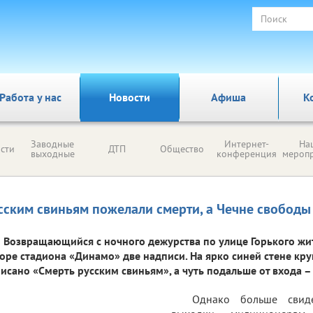
Работа у нас
Новости
Афиша
К
Заводные
Интернет-
На
сти
ДТП
Общество
выходные
конференция
мероп
сским свиньям пожелали смерти, а Чечне свободы
Возвращающийся с ночного дежурства по улице Горького жи
оре стадиона «Динамо» две надписи. На ярко синей стене к
исано «Смерть русским свиньям», а чуть подальше от входа –
Однако больше свид