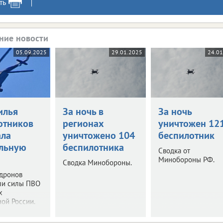
ть
ние новости
05.09.2025
29.01.2025
24.0
илья
За ночь в
За ночь
отников
регионах
уничтожен 12
ала
уничтожено 104
беспилотник
льную
беспилотника
Сводка от
Минобороны РФ.
Сводка Минобороны.
 дронов
ли силы ПВО
х
ой России.