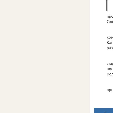
пр
Сов
ко
Кап
раз
ста
пос
мол
орг