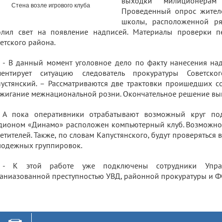
выходки милиционерам
Стена возле игрового клуба
Проведенный опрос жител
школы, расположенной ря
олил свет на появление надписей. Материалы проверки п
етского района.
- В данный момент уголовное дело по факту нанесения над
ментирует ситуацию следователь прокуратуры Советско
устянский. – Рассматриваются две трактовки проишедших со
жигание межнациональной розни. Окончательное решение вын
А пока оперативники отрабатывают возможный круг по
дионом «Динамо» расположен компьютерный клуб. Возможно 
етителей. Также, по словам Капустянского, будут проверяться
одежных группировок.
- К этой работе уже подключены сотрудники Упр
аниазованной преступностью УВД, районной прокуратуры и Ф