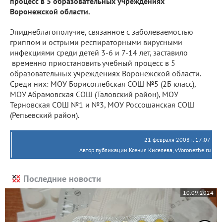
процесс в 5 образовательных учреждениях
Воронежской области.
Эпиднеблагополучие, связанное с заболеваемостью
гриппом и острыми респираторными вирусными
инфекциями среди детей 3-6 и 7-14 лет, заставило
временно приостановить учебный процесс в 5
образовательных учреждениях Воронежской области.
Среди них: МОУ Борисоглебская СОШ №5 (2Б класс),
МОУ Абрамовская СОШ (Таловский район), МОУ
Терновская СОШ №1 и №3, МОУ Россошанская СОШ
(Репьевский район).
21 февраля 2008 г. 17:07
Автор публикации Ксения Киселева, vVoronezhe.ru
Последние новости
10.09.2024