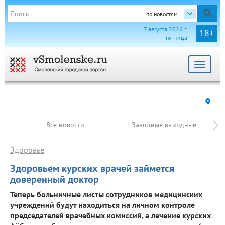
по новостям
7 августа 2026 г.
18+
пятница
Toggle
navigat
Все новости
Заводные выходные
Здоровье
Здоровьем курских врачей займется
доверенный доктор
Теперь больничные листы сотрудников медицинских
учреждений будут находиться на личном контроле
председателей врачебных комиссий, а лечение курских