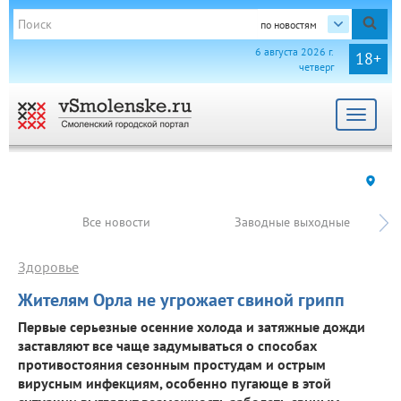
по новостям
6 августа 2026 г.
18+
четверг
Toggle
navigat
Все новости
Заводные выходные
Здоровье
Жителям Орла не угрожает свиной грипп
Первые серьезные осенние холода и затяжные дожди
заставляют все чаще задумываться о способах
противостояния сезонным простудам и острым
вирусным инфекциям, особенно пугающе в этой