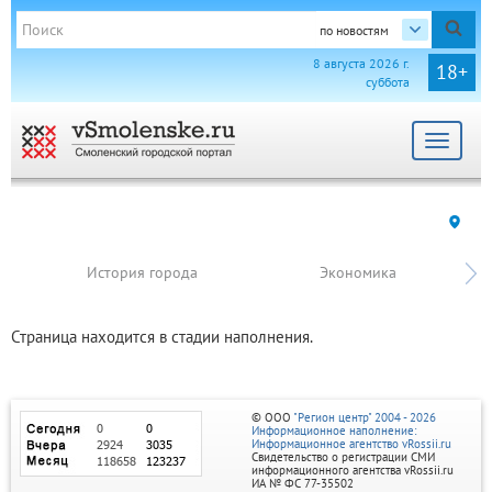
по новостям
8 августа 2026 г.
18+
суббота
Toggle
navigat
История города
Экономика
Страница находится в стадии наполнения.
© ООО
"Регион центр" 2004 - 2026
Информационное наполнение:
Информационное агентство vRossii.ru
Свидетельство о регистрации СМИ
информационного агентства vRossii.ru
ИА № ФС 77‑35502