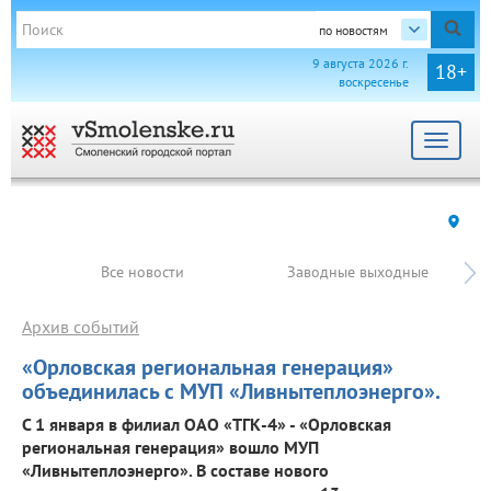
по новостям
9 августа 2026 г.
18+
воскресенье
Toggle
navigat
Все новости
Заводные выходные
Архив событий
«Орловская региональная генерация»
объединилась с МУП «Ливнытеплоэнерго».
С 1 января в филиал ОАО «ТГК-4» - «Орловская
региональная генерация» вошло МУП
«Ливнытеплоэнерго». В составе нового