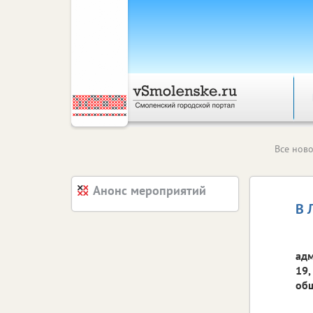
Все ново
Анонс мероприятий
В 
адм
19,
об