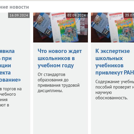
ние новости
16.09.2024
02.09.2024
25.0
явила
Что нового ждет
К экспертизе
ь при
школьников в
школьных
ации
учебном году
учебников
екта
привлекут РАН
От стандартов
ование»
образования до
Содержание учебн
прививания трудовой
пособий проверят 
в торгов на
дисциплины.
научную
учебного
обоснованность.
ания
ают в