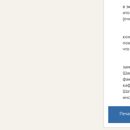
в э
ито
(оч
кон
пок
что
зам
Шаш
фак
каф
Шат
инс
Печа