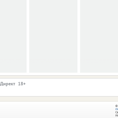
.Директ
©
И
С
И