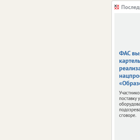
Послед
ФАС вы
картел
реализ
нацпро
«Образ
Участнико
поставку 
оборудов
подозрев
сговоре.