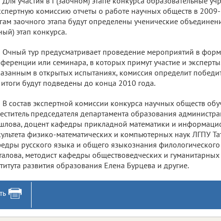
Для участия в I (заочном) этапе конкурса образовательные у
кспертную комиссию отчеты о работе научных обществ в 2009-
гам заочного этапа будут определены ученические объединени
ный) этап конкурса.
Очный тур предусматривает проведение мероприятий в форма
ференции или семинара, в которых примут участие и эксперты.
азанным в открытых испытаниях, комиссия определит победит
 итоги будут подведены до конца 2010 года.
В состав экспертной комиссии конкурса научных обществ о
еститель председателя департамента образования администра
лова, доцент кафедры прикладной математики и информаци
ультета физико-математических и компьютерных наук ЛГПУ Та
едры русского языка и общего языкознания филологического 
алова, методист кафедры обществоведческих и гуманитарных
титута развития образования Елена Бурцева и другие.
ть