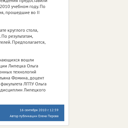
чреждения предоставили
2010 учебном году. По
я, прошедшие во II
те круглого стола,
 По результатам,
елей. Предполагается,
бучающихся вошли
ции Липецка Ольга
онных технологий
тьяна Фомина, доцент
факультета ЛГПУ Ольга
 дисциплин Липецкого
16 сентября 2010 г. 12:59
Автор публикации Елена Перова