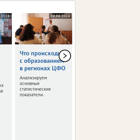
7.2024
08.04.2024
05.04.2024
Что происходит
Опубликовано
с образованием
расписание ЕГЭ
в регионах ЦФО
на 2024 год
Анализируем
Утверждены даты
основные
основного периода
ых
статистические
сдачи экзаменов и дни
на
показатели.
пересдачи.