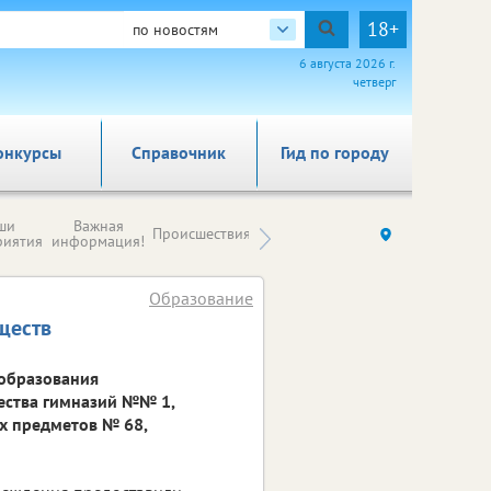
18+
по новостям
6 августа 2026 г.
четверг
онкурсы
Справочник
Гид по городу
Новости
ши
Важная
Происшествия
Здоровье
Ку
компаний (на
риятия
информация!
правах
рекламы)
Образование
ществ
 образования
ества гимназий №№ 1,
ых предметов № 68,