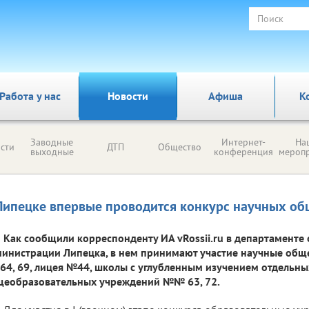
Работа у нас
Новости
Афиша
К
Заводные
Интернет-
На
сти
ДТП
Общество
выходные
конференция
мероп
Липецке впервые проводится конкурс научных об
Как сообщили корреспонденту ИА vRossii.ru в департаменте
инистрации Липецка, в нем принимают участие научные общ
 64, 69, лицея №44, школы с углубленным изучением отдельн
щеобразовательных учреждений №№ 63, 72.