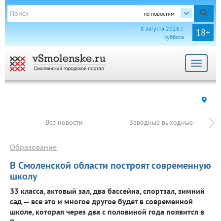
по новостям
8 августа 2026 г.
18+
суббота
Toggle
navigat
Все новости
Заводные выходные
Образование
В Смоленской области построят современную
школу
33 класса, актовый зал, два бассейна, спортзал, зимний
сад — все это и многое другое будет в современной
школе, которая через два с половиной года появится в