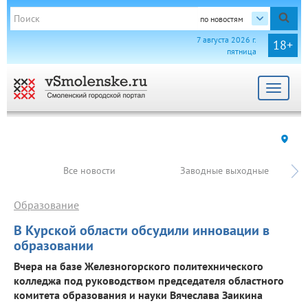
по новостям
7 августа 2026 г.
18+
пятница
Toggle
navigat
Все новости
Заводные выходные
Образование
В Курской области обсудили инновации в
образовании
Вчера на базе Железногорского политехнического
колледжа под руководством председателя областного
комитета образования и науки Вячеслава Заикина