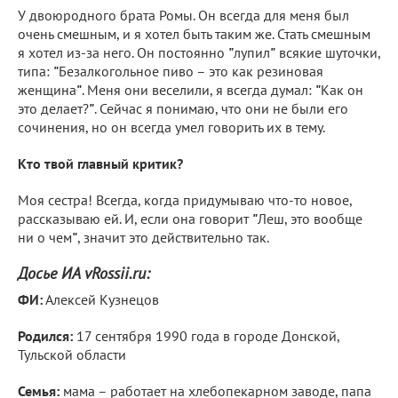
У двоюродного брата Ромы. Он всегда для меня был
очень смешным, и я хотел быть таким же. Стать смешным
я хотел из-за него. Он постоянно
"
лупил
"
всякие шуточки,
типа:
"
Безалкогольное пиво – это как резиновая
женщина
"
. Меня они веселили, я всегда думал:
"
Как он
это делает?
"
. Сейчас я понимаю, что они не были его
сочинения, но он всегда умел говорить их в тему.
Кто твой главный критик?
Моя сестра! Всегда, когда придумываю что-то новое,
рассказываю ей. И, если она говорит
"
Леш, это вообще
ни о чем
"
, значит это действительно так.
Досье ИА
vRossii
.
ru
:
ФИ:
Алексей Кузнецов
Родился:
17 сентября 1990 года в городе Донской,
Тульской области
Семья:
мама – работает на хлебопекарном заводе, папа