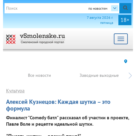
по новостям
7 августа 2026 г.
18+
пятница
Toggle
navigat
Все новости
Заводные выходные
Культура
Алексей Кузнецов: Каждая шутка – это
формула
Финалист "Comedy батл" рассказал об участии в проекте,
Павле Воле и рецепте идеальной шутки.