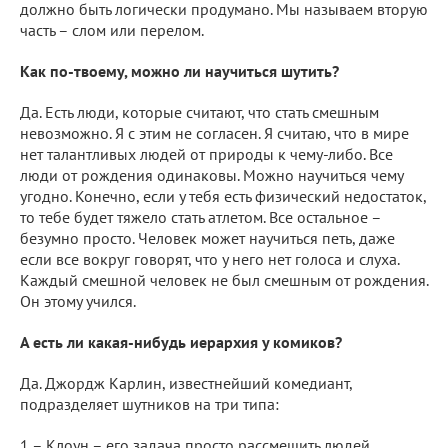
должно быть логически продумано. Мы называем вторую
часть – слом или перелом.
Как по-твоему, можно ли научиться шутить?
Да. Есть люди, которые считают, что стать смешным
невозможно. Я с этим не согласен. Я считаю, что в мире
нет талантливых людей от природы к чему-либо. Все
люди от рождения одинаковы. Можно научиться чему
угодно. Конечно, если у тебя есть физический недостаток,
то тебе будет тяжело стать атлетом. Все остальное –
безумно просто. Человек может научиться петь, даже
если все вокруг говорят, что у него нет голоса и слуха.
Каждый смешной человек не был смешным от рождения.
Он этому учился.
А есть ли какая-нибудь иерархия у комиков?
Да. Джордж Карлин, известнейший комедиант,
подразделяет шутников на три типа:
1 – Клоун – его задача просто рассмешить людей.