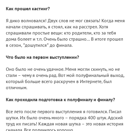
Как прошел кастинг?
Я дико волновался! Двух слов не мог связать! Когда меня
начали спрашивать, я стоял, как на расстрел. Хотя
спрашивали простые вещи: кто родители, кто за тебя
дома болеет и т.п. Очень было страшно… В итоге прошел
в сезон,
"
дошутился
"
до финала.
Что было на первом выступлении?
Оно было не очень удачное. Меня могли скинуть, но не
стали – чему я очень рад. Вот мой полуфинальный выход,
который больше всего раскручен в Интернете, был
отличным.
Как проходила подготовка к полуфиналу и финалу?
Все лето после первого выступления я готовился. Писал
шутки. Их было очень много – порядка 400 штук. Адский
труд их писать! Каждая новая шутка – это новая история
сначала. Все получилось хорошо.