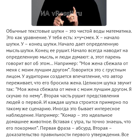
Обычные текстовые шутки – это чистой воды математика.
Это как уравнение. У тебя есть: х+у=смех. Х – начало
шутки. У – конец шутки. Начало дает определенную
мысль шутки. Конец ее рушит. Начало всегда наводит на
определенную мысль, и люди думают: а, этот парень
говорит вот об этом… Например:
"
Моя жена сбежала от
меня с моим лучшим другом
"
. Говорится это с грустным
лицом. У аудитории создается впечатление, что автор
переживает, что его бросила жена. Целиком шутка звучит
так:
"
Моя жена сбежала от меня с моим лучшим другом. Я
скучаю по нему
"
. Вторая часть рушит представления
людей о первой. И каждая шутка строится примерно по
такому же сценарию. Иногда это бывает интересное
наблюдение. Например:
"
Комар – это идеальное
домашнее животное. Вставая с утра, ты точно знаешь, что
его покормил
"
. Первая фраза – абсурд. Вторая –
доказательство правильности первого утверждения. Все