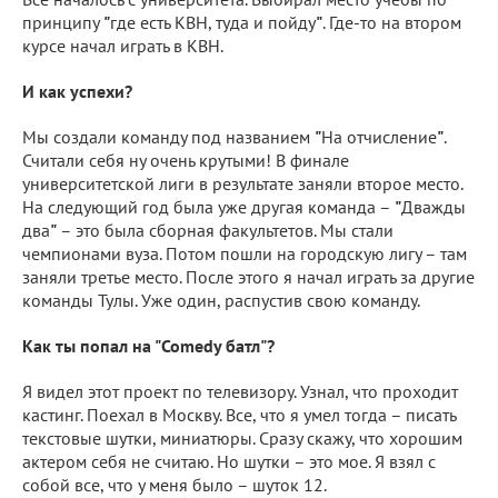
принципу
"
где есть КВН, туда и пойду
"
. Где-то на втором
курсе начал играть в КВН.
И как успехи?
Мы создали команду под названием
"
На отчисление
"
.
Считали себя ну очень крутыми! В финале
университетской лиги в результате заняли второе место.
На следующий год была уже другая команда –
"
Дважды
два
"
– это была сборная факультетов. Мы стали
чемпионами вуза. Потом пошли на городскую лигу – там
заняли третье место. После этого я начал играть за другие
команды Тулы. Уже один, распустив свою команду.
Как ты попал на "Comedy батл"?
Я видел этот проект по телевизору. Узнал, что проходит
кастинг. Поехал в Москву. Все, что я умел тогда – писать
текстовые шутки, миниатюры. Сразу скажу, что хорошим
актером себя не считаю. Но шутки – это мое. Я взял с
собой все, что у меня было – шуток 12.