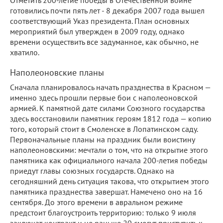
Отметить 200-летие победы в Отечественной войне
готовились почти пять лет - 8 декабря 2007 года вышел
соответствующий Указ президента. План основных
мероприятий был утвержден в 2009 году, однако
времени осуществить все задуманное, как обычно, не
хватило.
Наполеоновские планы
Сначала планировалось начать празднества в Красном —
именно здесь прошли первые бои с наполеоновской
армией. К памятной дате силами Союзного государства
здесь восстановили памятник героям 1812 года — копию
того, который стоит в Смоленске в Лопатинском саду.
Первоначальные планы на праздник были воистину
наполеоновскими: мечтали о том, что на открытие этого
памятника как официального начала 200-летия победы
приедут главы союзных государств. Однако на
сегодняшний день ситуация такова, что открытием этого
памятника празднества завершат. Намечено оно на 16
сентября. До этого времени в авральном режиме
предстоит благоустроить территорию: только 9 июля