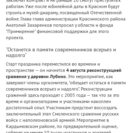
заключат контракт и не раньше 20 смогут приступить к
работам. Уже после юбилейной даты в Красном будут
строить и музей-диараму, посвященный Отечественной
войне. Глава глава администрации Краснинского района
Анатолий Захаренков попросил у области и фонда
"Примирение" финансовой поддержки для этого
проекта.
"Останется в памяти современников всерьез и
надолго"
Старт праздника переместился во времени и
пространстве — он начнется
4 августа реконструкцией
сражения у деревни Лубино
. Это мероприятие, как
заверяют члены оргкомитета, "обещает остаться в памяти
современников всерьез и надолго". Реконструкции
сражений здесь проходят с 2005 года — так что за это
время и организаторами и участниками накоплен
достаточный опыт. Участникам предстоит воссоздать
заключительный этап Смоленского сражения русских
войск с наполеоновской армией. Мероприятие в
Кардымовском районе, по предварительной оценке,
соберет не менее 10 тысяч участников и зрителей,