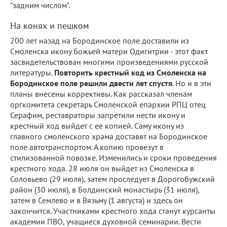
"задним числом".
На конях и пешком
200 лет назад на Бородинское поле доставили из
Смоленска икону Божьей матери Одигитрии - этот факт
засвидетельствован многими произведениями русской
литературы.
Повторить крестный код из Смоленска на
Бородинское поле решили двести лет спустя
. Но и в эти
планы внесены коррективы. Как рассказал членам
оргкомитета секретарь Смоленской епархии РПЦ отец
Серафим, реставраторы запретили нести икону и
крестный ход выйдет с ее копией. Саму икону из
главного смоленского храма доставят на Бородинское
поле автотранспортом. А копию провезут в
стилизованной повозке. Изменились и сроки проведения
крестного хода. 28 июля он выйдет из Смоленска в
Соловьево (29 июля), затем проследует в Дорогобужский
район (30 июля), в Болдинский монастырь (31 июля),
затем в Семлево и в Вязьму (1 августа) и здесь он
закончится. Участниками крестного хода станут курсанты
академии ПВО, учащиеся духовной семинарии. Вести