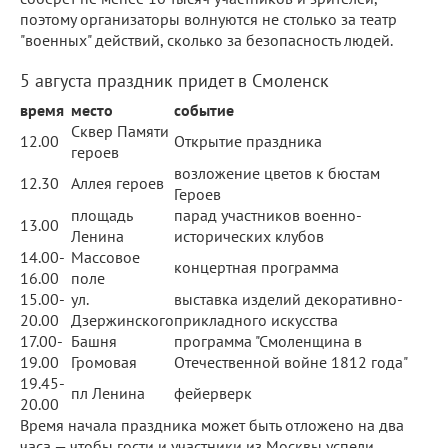
поэтому организаторы волнуются не столько за театр
"военных" действий, сколько за безопасность людей.
5 августа праздник придет в Смоленск
время
место
событие
Сквер Памяти
12.00
Открытие праздника
героев
возложение цветов к бюстам
12.30
Аллея героев
Героев
площадь
парад участников военно-
13.00
Ленина
исторических клубов
14.00-
Массовое
концертная программа
16.00
поле
15.00-
ул.
выставка изделий декоративно-
20.00
Дзержинского
прикладного искусства
17.00-
Башня
программа "Смоленщина в
19.00
Громовая
Отечественной войне 1812 года"
19.45-
пл Ленина
фейерверк
20.00
Время начала праздника может быть отложено на два
часа — чтобы гости и участники из Москвы успели