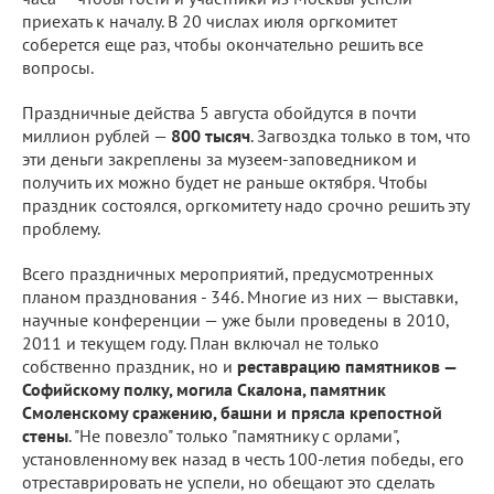
приехать к началу. В 20 числах июля оргкомитет
соберется еще раз, чтобы окончательно решить все
вопросы.
Праздничные действа 5 августа обойдутся в почти
миллион рублей —
800 тысяч
. Загвоздка только в том, что
эти деньги закреплены за музеем-заповедником и
получить их можно будет не раньше октября. Чтобы
праздник состоялся, оргкомитету надо срочно решить эту
проблему.
Всего праздничных мероприятий, предусмотренных
планом празднования - 346. Многие из них — выставки,
научные конференции — уже были проведены в 2010,
2011 и текущем году. План включал не только
собственно праздник, но и
реставрацию памятников —
Софийскому полку, могила Скалона, памятник
Смоленскому сражению, башни и прясла крепостной
стены
. "Не повезло" только "памятнику с орлами",
установленному век назад в честь 100-летия победы, его
отреставрировать не успели, но обещают это сделать