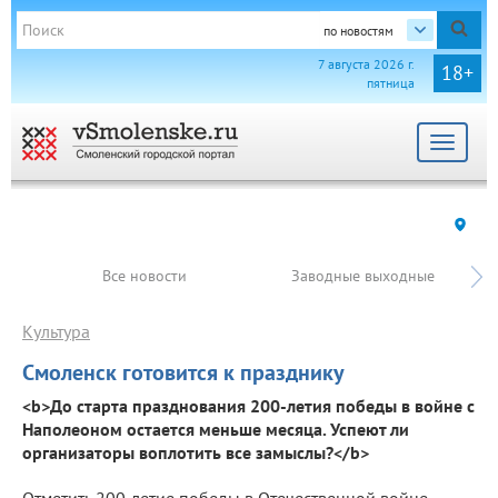
по новостям
7 августа 2026 г.
18+
пятница
Toggle
navigat
Все новости
Заводные выходные
Культура
Смоленск готовится к празднику
<b>До старта празднования 200-летия победы в войне с
Наполеоном остается меньше месяца. Успеют ли
организаторы воплотить все замыслы?</b>