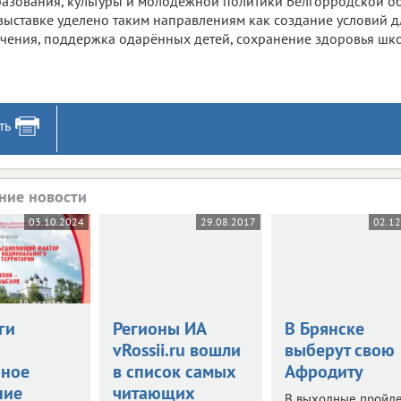
азования, культуры и молодёжной политики Белгорродской об
выставке уделено таким направлениям как создание условий д
чения, поддержка одарённых детей, сохранение здоровья шк
ть
ние новости
03.10.2024
29.08.2017
02.12
ги
Регионы ИА
В Брянске
vRossii.ru вошли
выберут свою
рное
в список самых
Афродиту
ние
читающих
В выходные пройд