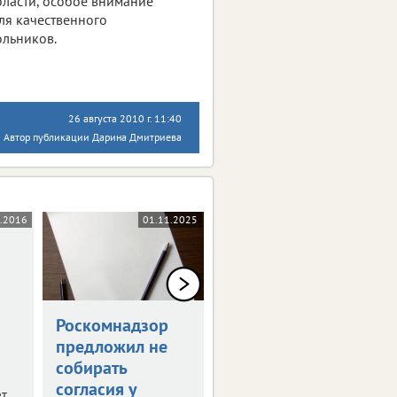
ласти, особое внимание
ля качественного
ольников.
26 августа 2010 г. 11:40
Автор публикации Дарина Дмитриева
.2016
01.11.2025
05.09.2025
Роскомнадзор
Эскадрилья
предложил не
беспилотников
собирать
атаковала
согласия у
Центральную
ет