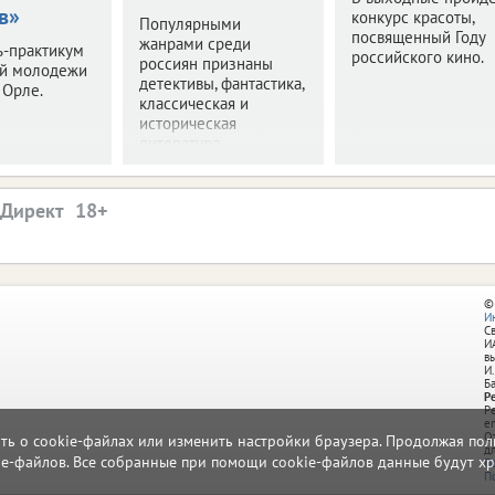
в»
конкурс красоты,
Популярными
посвященный Году
жанрами среди
ь-практикум
российского кино.
россиян признаны
ой молодежи
детективы, фантастика,
 Орле.
классическая и
историческая
литература.
.Директ
©
И
С
И
в
И.
Б
Р
Р
e
О
ать о cookie-файлах или изменить настройки браузера. Продолжая поль
д
ie-файлов. Все собранные при помощи cookie-файлов данные будут хр
П
П