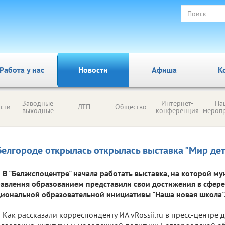
Работа у нас
Новости
Афиша
К
Заводные
Интернет-
На
сти
ДТП
Общество
выходные
конференция
мероп
Белгороде открылась открылась выставка "Мир дет
В "Белэкспоцентре" начала работать выставка, на которой 
авления образованием представили свои достижения в сфере
иональной образовательной инициативы "Наша новая школа"
Как рассказали корреспонденту ИА vRossii.ru в пресс-центре 