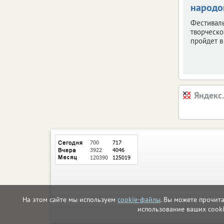
народо
Фестивал
творческ
пройдет в
Яндекс
На этом сайте мы используем
cookie-файлы
. Вы можете прочит
использование ваших cook