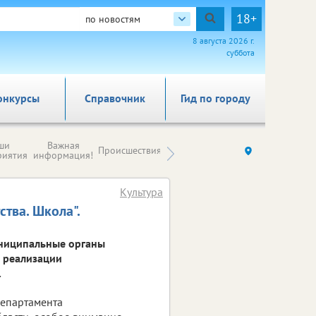
18+
по новостям
8 августа 2026 г.
суббота
онкурсы
Справочник
Гид по городу
Новости
ши
Важная
Происшествия
Здоровье
Ку
компаний (на
риятия
информация!
правах
рекламы)
Культура
ства. Школа".
муниципальные органы
 реализации
.
департамента