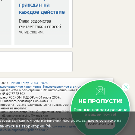
граждан на
Россию
каждое действие
Около 70 дронов
уничтожили силы ПВО
Глава ведомства
в регионах
считает такой способ
Центральной России.
устаревшим.
 ООО
"Регион центр" 2004 - 2026
нформационное наполнение: Информационное агентство vRossii.ru
видетельство о регистрации СМИ информационного агентства vRossii.ru
А № ФС 77‑35502
ыдано РОСКОМНАДЗОРом 04 марта 2009г.
НЕ ПРОПУСТИ!
 О. Главного редактора Нарыков А. Н.
аннеры на портале размещаются на правах рекламы.
еклама на портале:
Главные новости региона
екламное агентство "Умный маркетинг" тел. 7-910-267-70-40,
в вашей почте!
mail: umnyy.marketing@yandex.ru
тдельные публикации могут содержать информацию, не предназначенную
зоваться сайтом без изменения настроек, вы даете согласие на
ля пользователей до 18 лет.
ПОДПИСАТЬСЯ
аниться на территории РФ.
олитика в отношении обработки персональных данных
олитика обработки файлов cookie