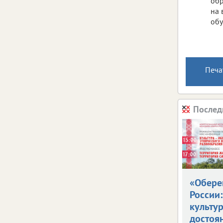
обр
на 
обу
Печа
Послед
«Обере
России:
культу
достоя