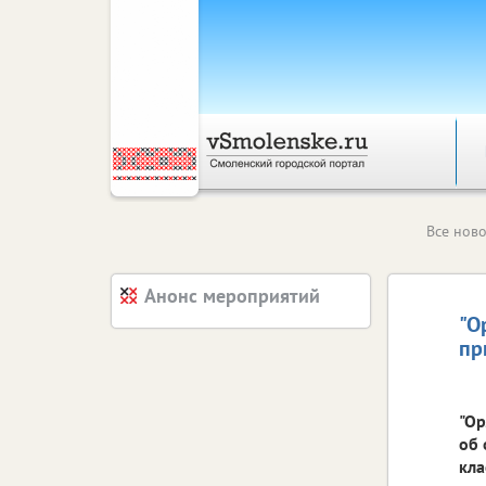
Все ново
Анонс мероприятий
"О
пр
"Ор
об 
кла