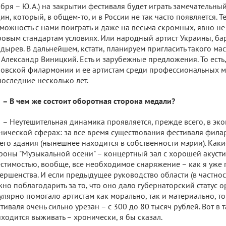
бря – Ю. А.) на закрытии фестиваля будет играть замечательн
ин, который, в общем-то, и в России не так часто появляется. 
можность с нами поиграть и даже на весьма скромных, явно н
овым стандартам условиях. Или народный артист Украины, б
дырев. В дальнейшем, кстати, планируем пригласить такого ма
 Александр Виницкий. Есть и зарубежные предложения. То есть
овской филармонии и ее артистам среди профессиональных м
последние несколько лет.
– В чем же состоит оборотная сторона медали?
– Неутешительная динамика проявляется, прежде всего, в эк
нической сферах: за все время существования фестиваля фила
его здания (нынешнее находится в собственности мэрии). Каки
роны "Музыкальной осени" – концертный зал с хорошей акуст
стимостью, вообще, все необходимое снаряжение – как я уже 
ершенства. И если предыдущее руководство области (в частнос
но поблагодарить за то, что оно дало губернаторский статус ор
улярно помогало артистам как морально, так и материально, т
тиваля очень сильно урезан – с 300 до 80 тысяч рублей. Вот в 
ходится выживать – хронически, я бы сказал.