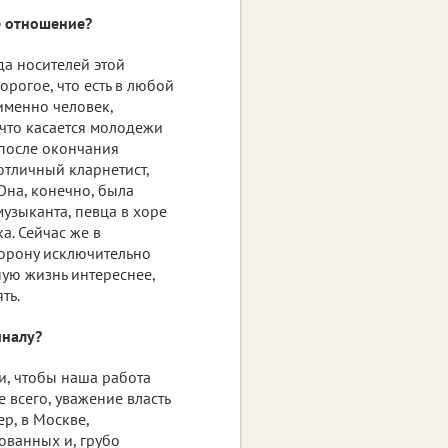
е отношение?
да носителей этой
дорогое, что есть в любой
 именно человек,
 что касается молодежи
т после окончания
отличный кларнетист,
Она, конечно, была
музыканта, певца в хоре
а. Сейчас же в
орону исключительно
ую жизнь интереснее,
ть.
иналу?
, чтобы наша работа
 всего, уважение власть
ер, в Москве,
ованных и, грубо