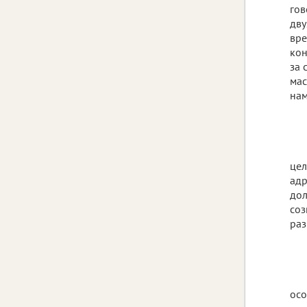
гов
дву
вре
кон
за 
мас
нам
цел
адр
дол
соз
раз
осо