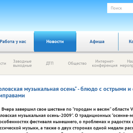
Работа у нас
Новости
Афиша
К
Заводные
Интернет-
На
сти
ДТП
Общество
выходные
конференция
мероп
рловская музыкальная осень" - блюдо с острыми и
иправами
Вчера завершил свое шествие по "городам и весям" области V
ловская музыкальная осень-2009". О традиционных "осенне-м
особенностях фестиваля нынешнего, о проблемах и радостях
ссической музыки, а также о двух сторонах одной медали рас