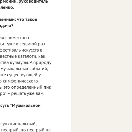
рмонии, руководитель
аленко.
зенный: что такое
адачи?
ия совместно с
ит уже в седьмой раз –
естиваль искусств в
вестные каталоги, как,
ства культуры. А природу
п музыкальных событий,
уже существующей у
го симфонического
ь, это определенный пик
ро" – решать уже вам.
 суть "Музыкальной
гофункциональный,
, пестрый, но пестрый не