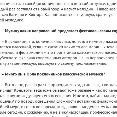
листически, а калейдоскопически, как в детской игрушке: одни
дый раз составляют новый узор. А насчет мелодии… Наверное,
тьев Василия и Виктора Калинниковых – глубокую, красивую,
ей мелодике.
– Музыку каких направлений предлагает фестиваль своим с
– В основном, это, конечно, классика, но есть и немного джаза
тается классикой, если не касаться каких-то авангардных тече
тельности филармонии – это пропаганда классического наследи
убежного, включая современных авторов. Наша первоочередн
ыку академическую, высокую по своему предназначению.
– Много ли в Орле поклонников классической музыки?
– Вы знаете, раз на раз не приходится: когда аншлаг, а когда
е сидят. Концерты ведь тоже бывают тоже разные – как по каче
качеству последующего его освещения. И потом, набить зал люд
оцель. А по поводу освещения сложности вот какие: филармони
йней мере, в советское время, всегда шло в тандеме с музыкал
рле сегодня, к сожалению, я не вижу настоящей, профессионал