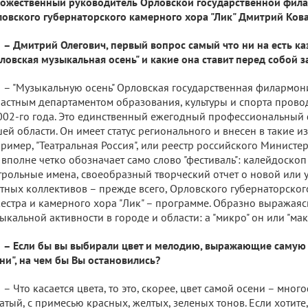
ожественный руководитель Орловской государственной фила
овского губернаторского камерного хора "Лик" Дмитрий Ков
– Дмитрий Олегович, первый вопрос самый что ни на есть ка
ловская музыкальная осень" и какие она ставит перед собой з
– "Музыкальную осень" Орловская государственная филармон
астным департаментом образования, культуры и спорта провод
002-го года. Это единственный ежегодный профессиональный ф
ей области. Он имеет статус регионального и внесен в такие из
ример, "Театральная Россия", или реестр российского Министер
 вполне четко обозначает само слово "фестиваль": калейдоско
трольные имена, своеобразный творческий отчет о новой или 
тных коллективов – прежде всего, Орловского губернаторско
естра и камерного хора "Лик" – программе. Образно выражаяс
ыкальной активности в городе и области: а "микро" он или "мак
– Если бы вы выбирали цвет и мелодию, выражающие самую
ни", на чем бы Вы остановились?
– Что касается цвета, то это, скорее, цвет самой осени – мно
атый, с примесью красных, желтых, зеленых тонов. Если хотите