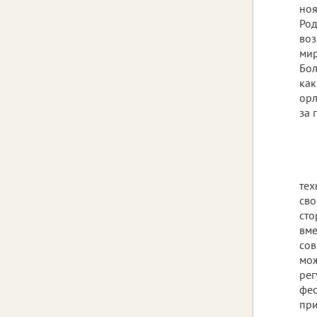
ноя
Род
воз
мир
Бол
как
орл
за 
тех
сво
сто
вме
сов
мож
рег
фес
при