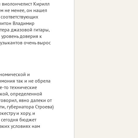
ый виолончелист Кирилл
Тем не менее, он нашел
е соответствующих
аритон Владимир
стера джазовой гитары,
, уровень доверия к
узыкантов очень вырос
ономической и
рмония так и не обрела
е-то технические
икой, определенной
говорил, явно далеки от
ти, губернатора Строева)
кестру и хору, и
о сегодня бюджет
таких условиях нам