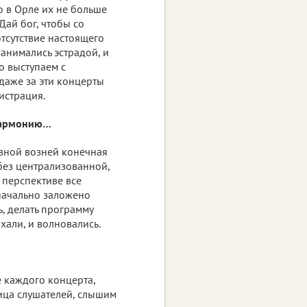
о в Орле их не больше
Дай бог, чтобы со
отсутствие настоящего
занимались эстрадой, и
о выступаем с
даже за эти концерты
истрация.
илармонию…
евной возней конечная
 без централизованной,
 перспективе все
значально заложено
ь, делать программу
хали, и волновались.
е каждого концерта,
ица слушателей, слышим