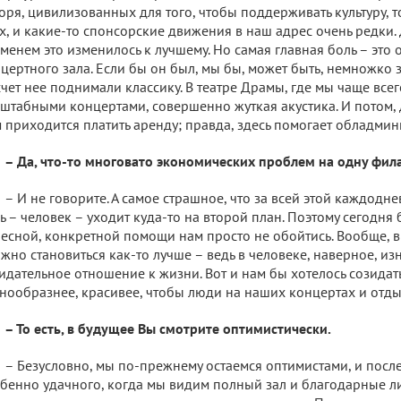
оря, цивилизованных для того, чтобы поддерживать культуру, т
х, и какие-то спонсорские движения в наш адрес очень редки. 
менем это изменилось к лучшему. Но самая главная боль – это 
цертного зала. Если бы он был, мы бы, может быть, немножко 
счет нее поднимали классику. В театре Драмы, где мы чаще всег
штабными концертами, совершенно жуткая акустика. И потом, 
 приходится платить аренду; правда, здесь помогает обладмин
– Да, что-то многовато экономических проблем на одну ф
– И не говорите. А самое страшное, что за всей этой каждодн
ь – человек – уходит куда-то на второй план. Поэтому сегодня
есной, конкретной помощи нам просто не обойтись. Вообще, в
жно становиться как-то лучше – ведь в человеке, наверное, и
идательное отношение к жизни. Вот и нам бы хотелось созидат
нообразнее, красивее, чтобы люди на наших концертах и отды
– То есть, в будущее Вы смотрите оптимистически.
– Безусловно, мы по-прежнему остаемся оптимистами, и посл
бенно удачного, когда мы видим полный зал и благодарные л