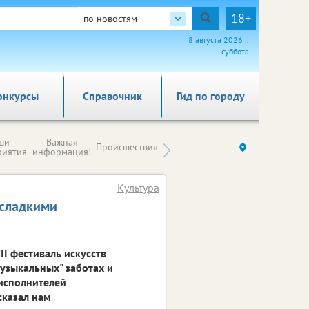
18+
по новостям
8 августа 2026 г.
суббота
онкурсы
Справочник
Гид по городу
Новости
ши
Важная
Происшествия
Здоровье
Ку
компаний (на
риятия
информация!
правах
рекламы)
Культура
 сладкими
II фестиваль искусств
узыкальных" заботах и
 исполнителей
сказал нам