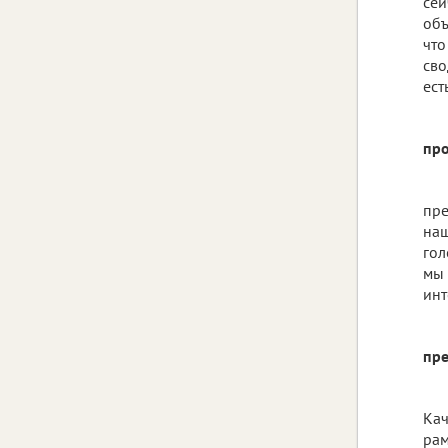
сей
объ
что
сво
ест
про
пре
наш
гол
мы 
инт
пр
Кач
рам