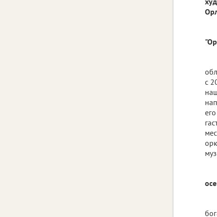
худ
Орл
"Ор
обл
с 2
наш
нап
его
гас
мес
орк
муз
осе
бог