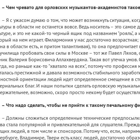
– Чем чревато для орловских музыкантов-академистов тако
– Я с ужасом думаю о том, что может возникнуть ситуация, ког
ьтуры в области не останется вовсе. Ведь носитель – это самое 
ьтуре, и это не какой-то черный ящик под названием "рояль", а
орый на нем играет. Филармония у нас достаточно возрастная;
она в области есть, и притом талантливая), то она предпочитае
училища пробовать свои силы в Москве – тот же Павел Ляхов, 
ник Валерия Борисовича Аллахвердяна. Такая вот утечка умов. 
гда, но раньше как-то "хватало на всех", потому что профессия 
талась престижной и давала возможность стабильного заработк
ностной ориентации людей идет определенное смещение в ст
ериальных благ. И наши попытки сделать орловскую музыкальн
ержательнее, возможно, скоро просто некому будет осуществля
– Что надо сделать, чтобы не прийти к такому печальному ф
– Должны сложиться определенные технические предпосылки
ва стала популярной и привлекательной для слушателя. Прежде
щих людей, в том числе и спонсоров. Потому что, если, наприм
ербурге, Владимире, Твери есть класс людей, достаточно образ