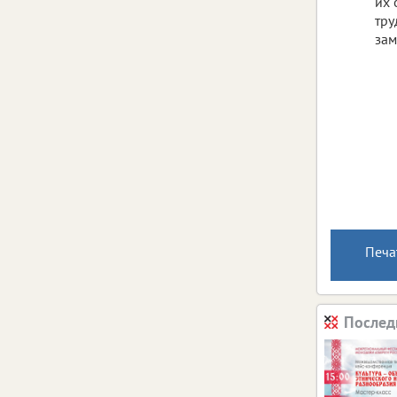
их 
тру
зам
Печа
Послед