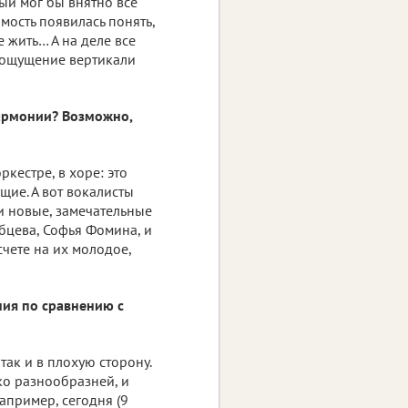
рый мог бы внятно все
имость появилась понять,
ее жить… А на деле все
о ощущение вертикали
лармонии? Возможно,
ркестре, в хоре: это
щие. А вот вокалисты
и новые, замечательные
убцева, Софья Фомина, и
счете на их молодое,
ния по сравнению с
так и в плохую сторону.
ко разнообразней, и
апример, сегодня (9