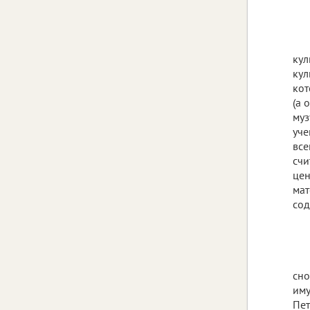
кул
кул
кот
(а 
муз
уче
все
счи
цен
мат
сод
сно
иму
Пет