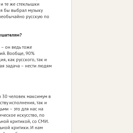
 и те же стеклышки
 я бы выбрал музыку
 необычайно русскую по
лушателям?
 – он ведь тоже
ний. Вообще, 90%
я, как русского, так и
ая задача – нести людям
 и 30 человек максимум в
ству исполнения, так и
ьми – это для нас на
ческое искусство, по
ьной критикой, со СМИ.
ьной критики. И нам