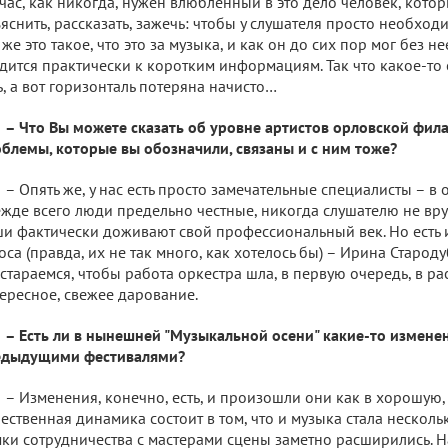
час, как никогда, нужен влюбленный в это дело человек, кото
яснить, рассказать, зажечь: чтобы у слушателя просто необход
 же это такое, что это за музыка, и как он до сих пор мог без н
дится практически к коротким информациям. Так что какое-т
ь, а вот горизонталь потеряна начисто…
– Что Вы можете сказать об уровне артистов орловской фи
блемы, которые вы обозначили, связаны и с ним тоже?
– Опять же, у нас есть просто замечательные специалисты – в о
жде всего люди предельно честные, никогда слушателю не вру
и фактически доживают свой профессиональный век. Но есть 
оса (правда, их не так много, как хотелось бы) – Ирина Старод
стараемся, чтобы работа оркестра шла, в первую очередь, в ра
ересное, свежее дарование.
– Есть ли в нынешней "Музыкальной осени" какие-то измене
едыдущими фестивалями?
– Изменения, конечно, есть, и произошли они как в хорошую, 
ественная динамика состоит в том, что и музыка стала несколь
ки сотрудничества с мастерами сцены заметно расширились. Н