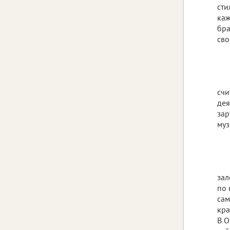
сти
каж
бра
сво
счи
дея
зар
муз
зал
по 
сам
кра
В О