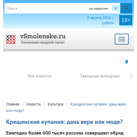
по новостям
8 августа 2026 г.
18+
суббота
Toggle
navigat
Все новости
Заводные выходные
Главная
Новости
Культура
Крещенские купания: дань вере
или моде?
Крещенские купания: дань вере или моде?
Ежегодно более 600 тысяч россиян совершают обряд