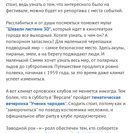
стоит, ведь узнать о том, что интересного было на
фестивале, можно будет из репортажа с места событий.
Расслабиться и от души посмеяться поможет мульт
"Шевели ластами 3D"
, который идет в кинотеатрах
города все выходные. Хотите узнать, о чем он? А
попкорном запаслись? Для маленькой черепашки
подводный мир — самое безопасное место. Здесь акулы,
пираньи, змеи, а на берегу поджидают люди. И
маленький Сэмми хочет узнать весь мир, от полярных
льдов до субтропиков. Путешествие продлится ровно
полвека, начиная с 1959 года, за это время даже климат
успеет измениться.
А вот климат орловских клубов не меняется никогда. Тем
более, что в субботу в "Версале" пройдет
тематическая
вечеринка "Ученик чародея"
. Сходить стоит, потому как и
"заморочиться" по поводу костюмчика несложно, и
официальное after party в клубе предусмотрено.
Заводной рок–н–ролл обеспечен тем, кто соберется