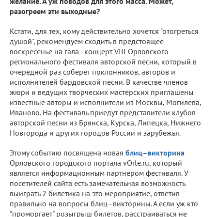
желание. А уж поводов для этого масса. Может,
разогреем эти выходные?
Кстати, для тех, кому действительно хочется "отогреться
душой", рекомендуем сходить в предстоящее
воскресенье на гала–концерт VIII Орловского
регионального фестиваля авторской песни, который в
очередной раз соберет поклонников, авторов и
исполнителей бардовской песни. В качестве членов
жюри и ведущих творческих мастерских приглашены
известные авторы и исполнители из Москвы, Могилева,
Иваново. На фестиваль приедут представители клубов
авторской песни из Брянска, Курска, Липецка, Нижнего
Новгорода и других городов России и зарубежья.
Этому событию посвящена новая
блиц–викторина
Орловского городского портала vOrle.ru, который
является информационным партнером фестиваля. У
посетителей сайта есть замечательная возможность
выиграть 2 билетика на это мероприятие, ответив
правильно на вопросы блиц–викторины. А если уж кто
"проморгает" розыгрыш билетов, расстраиваться не