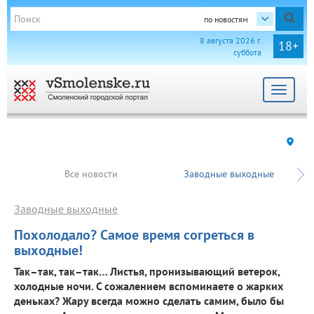
по новостям
8 августа 2026 г.
18+
суббота
Toggle
navigat
Все новости
Заводные выходные
Заводные выходные
Похолодало? Самое время согреться в
выходные!
Так–так, так–так… Листья, пронизывающий ветерок,
холодные ночи. С сожалением вспоминаете о жарких
деньках? Жару всегда можно сделать самим, было бы