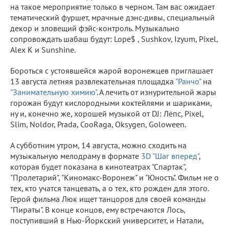
на такое мероприятие только в черном. Там вас ожидает
тематический фуршет, мрачные дэнс-дивы, специальный
декор и зловещий фэйс-контроль. Музыкально
сопровождать шабаш будут: Lope$ , Sushkov, Izyum, Pixel,
Alex K и Sunshine.
Бороться с устоявшейся жарой воронежцев приглашает
13 августа летняя развлекательная площадка
"Ранчо"
на
"Занимательную химию"
. А лечить от изнурительной жары
горожан будут кислородными коктейлями и шариками,
ну и, конечно же, хорошей музыкой от DJ: Лёпс, Pixel,
Slim, Noldor, Prada, CooRaga, Oksygen, Goloween.
А субботним утром, 14 августа, можно сходить на
музыкальную мелодраму в формате
3D "Шаг вперед"
,
которая будет показана в кинотеатрах "Спартак",
"Пролетарий", "Киномакс-Воронеж" и "Юность". Фильм не о
тех, кто учатся танцевать, а о тех, кто рожден для этого.
Герой фильма Люк ищет танцоров для своей команды
"Пираты". В конце концов, ему встречаются Лось,
поступивший в Нью-Йоркский университет, и Натали,