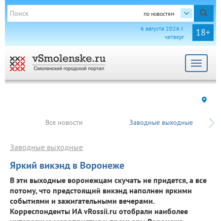
по новостям
6 августа 2026 г.
18+
четверг
Toggle
navigat
Все новости
Заводные выходные
Заводные выходные
Яркий викэнд в Воронеже
В эти выходные воронежцам скучать не придется, а все
потому, что предстоящий викэнд наполнен яркими
событиями и зажигательными вечерами.
Корреспонденты ИА vRossii.ru отобрали наиболее