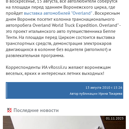
В воскресенье, 15 августа, все автолюбители соберутся
на площади перед зданием Воронежского цирка, где
пройдет
выставка автомобилей "Overland"
. Воскресным
днем Воронеж посетит колонна транснационального
автопробега Overland World Truck Expedition. Overland" -
это проект итальянского авто путешественника Беппе
Тенти. На площади перед Цирком состоится выставка
транспортных средств, демонстрация электрокаров
двигающихся в колонне без водителя (автопилот) и
развлекательная программа.
Корреспонденты ИА vRossii.ru
желают воронежцам
веселых, ярких и интересных летних выходных!
13 августа 2010 г. 15:26
Автор публикации Ирина Токарева
Последние новости
01.11.2025