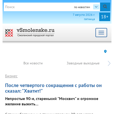
по новостям
7 августа 2026 г.
18+
пятница
Toggle
navigat
Все новости
Заводные выходные
Бизнес
После четвертого сокращения с работы он
сказал: "Хватит!"
Непростые 90-е, старенький "Москвич" и огромное
желание выжить...