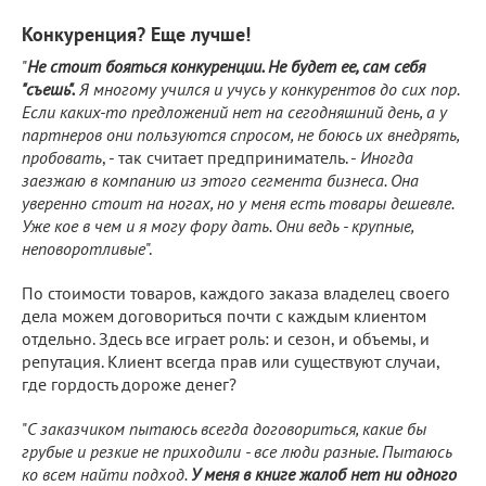
Конкуренция? Еще лучше!
"
Не стоит бояться конкуренции. Не будет ее, сам себя
"съешь".
Я многому учился и учусь у конкурентов до сих пор.
Если каких-то предложений нет на сегодняшний день, а у
партнеров они пользуются спросом, не боюсь их внедрять,
пробовать
, - так считает предприниматель. -
Иногда
заезжаю в компанию из этого сегмента бизнеса. Она
уверенно стоит на ногах, но у меня есть товары дешевле.
Уже кое в чем и я могу фору дать. Они ведь - крупные,
неповоротливые
".
По стоимости товаров, каждого заказа владелец своего
дела можем договориться почти с каждым клиентом
отдельно. Здесь все играет роль: и сезон, и объемы, и
репутация. Клиент всегда прав или существуют случаи,
где гордость дороже денег?
"
С заказчиком пытаюсь всегда договориться, какие бы
грубые и резкие не приходили - все люди разные. Пытаюсь
ко всем найти подход.
У меня в книге жалоб нет ни одного