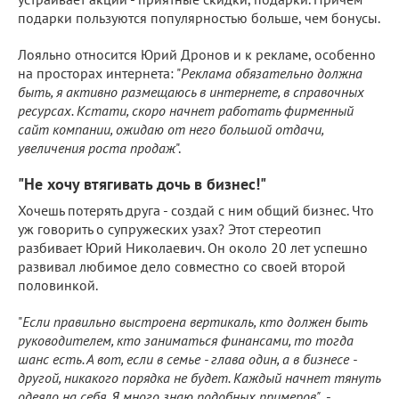
подарки пользуются популярностью больше, чем бонусы.
Лояльно относится Юрий Дронов и к рекламе, особенно
на просторах интернета: "
Реклама обязательно должна
быть, я активно размещаюсь в интернете, в справочных
ресурсах. Кстати, скоро начнет работать фирменный
сайт компании, ожидаю от него большой отдачи,
увеличения роста продаж
".
"Не хочу втягивать дочь в бизнес!"
Хочешь потерять друга - создай с ним общий бизнес. Что
уж говорить о супружеских узах? Этот стереотип
разбивает Юрий Николаевич. Он около 20 лет успешно
развивал любимое дело совместно со своей второй
половинкой.
"
Если правильно выстроена вертикаль, кто должен быть
руководителем, кто заниматься финансами, то тогда
шанс есть. А вот, если в семье - глава один, а в бизнесе -
другой, никакого порядка не будет. Каждый начнет тянуть
одеяло на себя. Я много знаю подобных примеров"
, -