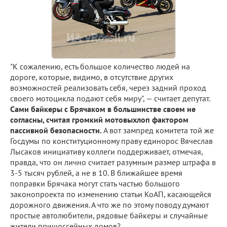
"К сожалению, есть большое количество людей на
дороге, которые, видимо, в отсутствие других
возможностей реализовать себя, через задний проход
своего мотоцикла подают себя миру", — считает депутат.
Сами байкеры с Брячаком в большинстве своем не
согласны, считая громкий мотовыхлоп фактором
пассивной безопасности.
А вот зампред комитета той же
Госдумы по конституционному праву единорос Вячеслав
Лысаков инициативу коллеги поддерживает, отмечая,
правда, что он лично считает разумным размер штрафа в
3-5 тысяч рублей, а не в 10. В ближайшее время
поправки Брячака могут стать частью большого
законопроекта по изменению статьи КоАП, касающейся
дорожного движения. А что же по этому поводу думают
простые автолюбители, рядовые байкеры и случайные
жители пришоссейных домов?