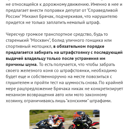
не относящейся к дорожному движению. Именно в нее и
предлагает внести поправки депутат от "Справедливой
России" Михаил Брячак, подчеркивая, что нарушителю
придется не только заплатить немалый штраф.
Чересчур громкое транспортное средство, будь то
старенький "Москвич", болид уличного гонщика или
спортивный мотоцикл,
в обязательном порядке
предлагается забирать на штрафстоянку с последующей
выдачей владельцу только после устранения им
причины шума.
То есть получается, что чтобы забрать
своего железного коня со штрафстоянки, необходимо
будет еще и собственноручно на месте повозиться с
глушителем и пройти тест на шумность снова. По крайней
мере рацпредложение Брячака никак не конкретизирует
механизм возвращения авто или мото законному
хозяину, ограничиваясь лишь "конскими" штрафами.