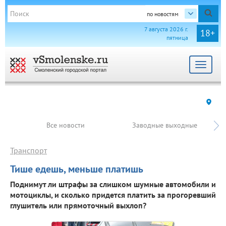
по новостям
7 августа 2026 г.
18+
пятница
Toggle
navigat
Все новости
Заводные выходные
Транспорт
Тише едешь, меньше платишь
Поднимут ли штрафы за слишком шумные автомобили и
мотоциклы, и сколько придется платить за прогоревший
глушитель или прямоточный выхлоп?