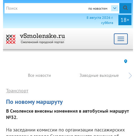
по новостям
8 августа 2026 г.
18+
суббота
Toggle
navigat
Все новости
Заводные выходные
Транспорт
По новому маршруту
В Смоленске внесены изменения в автобусный маршрут
№32.
На заседании комиссии по организации пассажирских