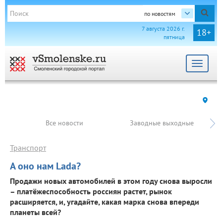
по новостям
7 августа 2026 г.
18+
пятница
Toggle
navigat
Все новости
Заводные выходные
Транспорт
А оно нам Lada?
Продажи новых автомобилей в этом году снова выросли
– платёжеспособность россиян растет, рынок
расширяется, и, угадайте, какая марка снова впереди
планеты всей?