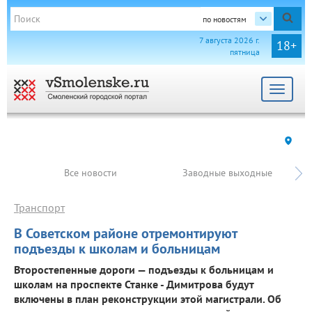
по новостям
7 августа 2026 г.
18+
пятница
Toggle
navigat
Все новости
Заводные выходные
Транспорт
В Советском районе отремонтируют
подъезды к школам и больницам
Второстепенные дороги — подъезды к больницам и
школам на проспекте Станке - Димитрова будут
включены в план реконструкции этой магистрали. Об