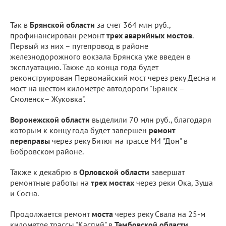
Так в
Брянской области
за счет 364 млн руб.,
профинансирован ремонт
трех аварийных мостов
.
Первый из них – путепровод в районе
железнодорожного вокзала Брянска уже введен в
эксплуатацию. Также до конца года будет
реконструирован Первомайский мост через реку Десна и
мост на шестом километре автодороги "Брянск –
Смоленск– Жуковка".
Воронежской области
выделили 70 млн руб., благодаря
которым к концу года будет завершен
ремонт
переправы
через реку Битюг на трассе М4 "Дон" в
Бобровском районе.
Также к декабрю в
Орловской области
завершат
ремонтные работы на
трех мостах
через реки Ока, Зуша
и Сосна.
Продолжается ремонт
моста
через реку Свала на 25-м
километре трассы "Каспий" в
Тамбовской области.