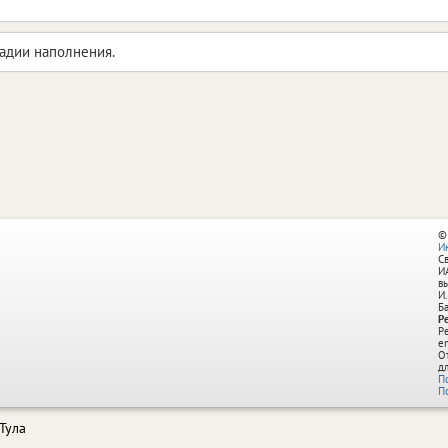
тадии наполнения.
©
И
С
И
в
И.
Б
Р
Р
e
О
д
П
П
Тула