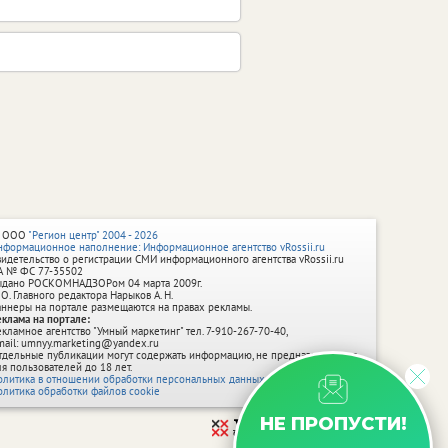
 ООО
"Регион центр" 2004 - 2026
нформационное наполнение: Информационное агентство vRossii.ru
видетельство о регистрации СМИ информационного агентства vRossii.ru
А № ФС 77‑35502
ыдано РОСКОМНАДЗОРом 04 марта 2009г.
 О. Главного редактора Нарыков А. Н.
аннеры на портале размещаются на правах рекламы.
еклама на портале:
екламное агентство "Умный маркетинг" тел. 7-910-267-70-40,
mail: umnyy.marketing@yandex.ru
тдельные публикации могут содержать информацию, не предназначенную
ля пользователей до 18 лет.
олитика в отношении обработки персональных данных
олитика обработки файлов cookie
НЕ ПРОПУСТИ!