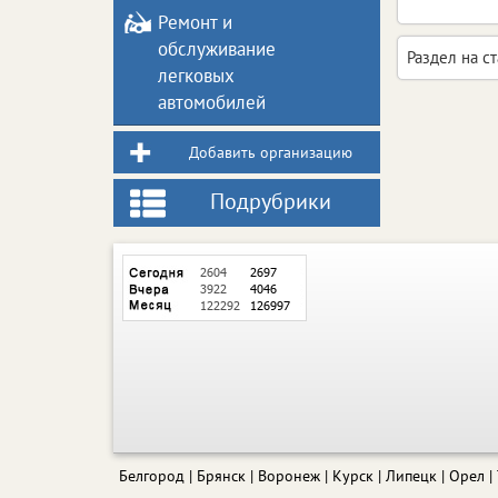
Ремонт и
обслуживание
Раздел на с
легковых
автомобилей
Добавить организацию
Подрубрики
Белгород
Брянск
Воронеж
Курск
Липецк
Орел