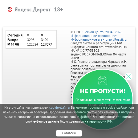
Яндекс.Директ
© ООО
"Регион центр" 2004 - 2026
Информационное наполнение:
Информационное агентство vRossii.ru
Свидетельство о регистрации СМИ
информационного агентства vRossii.ru
ИА № ФС 77‑35502
выдано РОСКОМНАДЗОРом 04 марта
2009г.
И. О. Главного редактора Нарыков А. Н.
Баннеры на портале размещаются на
правах рекламы.
Реклама на портале:
Рекламное агентство "Умный маркетинг"
тел. 7-910-267-70-40,
email: umnyy.marketing@yandex.ru
Отдельные публикации могут содержать
НЕ ПРОПУСТИ!
информацию, не предназначенную для
пользователей до 18 лет.
Политика в отношении обработки
Главные новости региона
персональных данных
в вашей почте!
Политика обработки файлов cookie
На этом сайте мы используем
cookie-файлы
. Вы можете прочитать о cookie-файлах или
изменить настройки браузера. Продолжая пользоваться сайтом без изменения настроек,
ПОДПИСАТЬСЯ
вы даете согласие на использование ваших cookie-файлов. Все собранные при помощи
cookie-файлов данные будут храниться на территории РФ.
Согласен