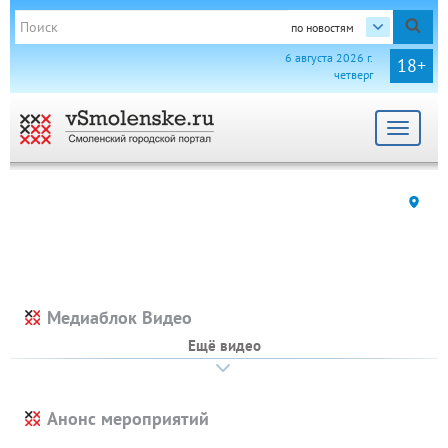
по новостям
6 августа 2026 г.
18+
четверг
Toggle
navigat
Медиаблок Видео
Ещё видео
Анонс мероприятий