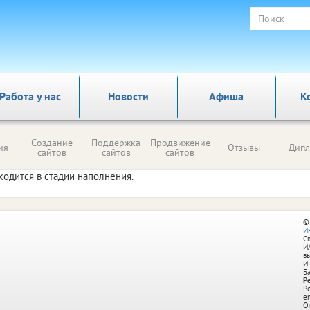
Работа у нас
Новости
Афиша
К
Создание
Поддержка
Продвижение
ия
Отзывы
Дип
сайтов
сайтов
сайтов
ходится в стадии наполнения.
©
И
С
И
в
И.
Б
Р
Р
e
О