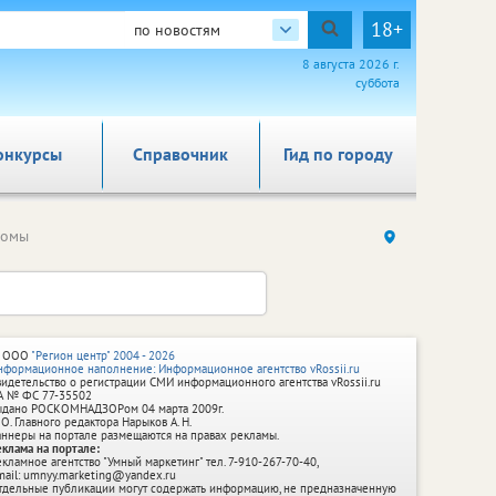
18+
по новостям
8 августа 2026 г.
суббота
онкурсы
Справочник
Гид по городу
ломы
 ООО
"Регион центр" 2004 - 2026
нформационное наполнение: Информационное агентство vRossii.ru
видетельство о регистрации СМИ информационного агентства vRossii.ru
А № ФС 77‑35502
ыдано РОСКОМНАДЗОРом 04 марта 2009г.
 О. Главного редактора Нарыков А. Н.
аннеры на портале размещаются на правах рекламы.
еклама на портале:
екламное агентство "Умный маркетинг" тел. 7-910-267-70-40,
mail: umnyy.marketing@yandex.ru
тдельные публикации могут содержать информацию, не предназначенную