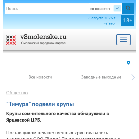
по новостям
6 августа 2026 г.
18+
четверг
Toggle
navigat
Все новости
Заводные выходные
Общество
"Тимура" подвели крупы
Крупы сомнительного качества обнаружили в
Ярцевской ЦРБ.
Поставщиком некачественных круп оказалось